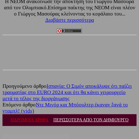
Η NEOM ανακοίνωσε την απόκτηση του Γιώργου Μασούρα
από τον Ολυμπιακό.Επίσημα παίκτης της NEOM είναι πλέον
ο Γιώργος Μασούρας κλείνοντας το κεφάλαιο του...
Διαβάστε περισσότερα
Facebook
Twitter
Προηγούμενο άρθρο
Ισπανία: Ο Σιμόν αποκάλυψε ότι παίζει
τραυματίας στο EURO 2024 και ότι θα κάνει χειρουργείο
μετά το τέλος της διοργάνωσης
Επόμενο άρθρο
Ντε Μινόρ και Μπόουλτερ έκαναν ξανά το
νταμπλ! (vids)
ΠΑΡΟΜΟΙΑ ΑΡΘΡΑ
ΠΕΡΙΣΣΟΤΕΡΑ ΑΠΟ ΤΟΝ ΔΗΜΙΟΥΡΓΟ