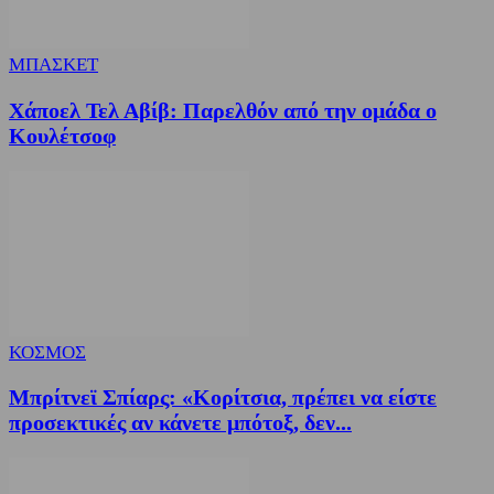
ΜΠΑΣΚΕΤ
Χάποελ Τελ Αβίβ: Παρελθόν από την ομάδα ο
Κουλέτσοφ
ΚΟΣΜΟΣ
Μπρίτνεϊ Σπίαρς: «Κορίτσια, πρέπει να είστε
προσεκτικές αν κάνετε μπότοξ, δεν...