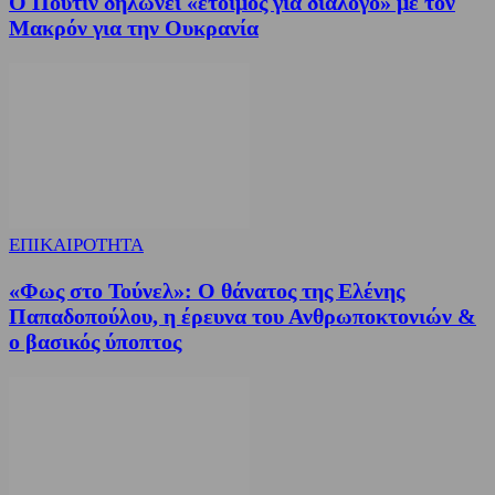
Ο Πούτιν δηλώνει «έτοιμος για διάλογο» με τον
Μακρόν για την Ουκρανία
ΕΠΙΚΑΙΡΟΤΗΤΑ
«Φως στο Τούνελ»: Ο θάνατος της Ελένης
Παπαδοπούλου, η έρευνα του Ανθρωποκτονιών &
ο βασικός ύποπτος