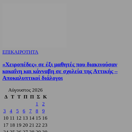
ΕΠΙΚΑΙΡΟΤΗΤΑ
«Χειροπέδες» σε έξι μαθητές που διακινούσαν
κοκαΐνη και κάνναβη σε σχολεία της Αττικής –
Αποκαλυπτικοί διάλογοι
Αύγουστος 2026
Δ
Τ
Τ
Π
Π
Σ
Κ
1
2
3
4
5
6
7
8
9
10
11
12
13
14
15
16
17
18
19
20
21
22
23