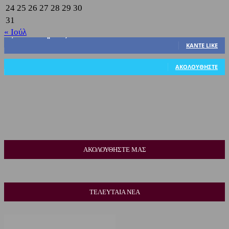
24
25
26
27
28
29
30
31
« Ιούλ
3,822
Υποστηρικτές
ΚΆΝΤΕ LIKE
318
Ακόλουθοι
ΑΚΟΛΟΥΘΉΣΤΕ
ΑΚΟΛΟΥΘΗΣΤΕ ΜΑΣ
ΤΕΛΕΥΤΑΙΑ ΝΕΑ