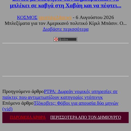
μπλέκει σε καβγά στη Χαβάη και να πέφτει...
ΚΟΣΜΟΣ
sporting24news
-
6 Αυγούστου 2026
Μπλεξίματα για τον Αμερικανό πολιτικό Κίριλ Μπάσιν. Ο...
Διαβάστε περισσότερα
Facebook
Twitter
Προηγούμενο άρθρο
PTPA: Δωρεάν νομικές υπηρεσίες σε
παίκτες που αντιμετωπίζουν κατηγορίες ντόπινγκ
Επόμενο άρθρο
Τζόκοβιτς: Φόβοι για απουσία δύο μηνών
(vid)
ΠΑΡΟΜΟΙΑ ΑΡΘΡΑ
ΠΕΡΙΣΣΟΤΕΡΑ ΑΠΟ ΤΟΝ ΔΗΜΙΟΥΡΓΟ