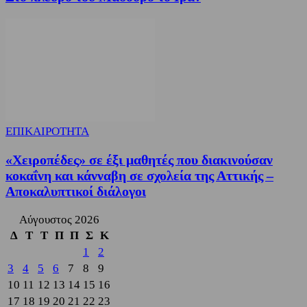
ΕΠΙΚΑΙΡΟΤΗΤΑ
«Χειροπέδες» σε έξι μαθητές που διακινούσαν
κοκαΐνη και κάνναβη σε σχολεία της Αττικής –
Αποκαλυπτικοί διάλογοι
Αύγουστος 2026
Δ
Τ
Τ
Π
Π
Σ
Κ
1
2
3
4
5
6
7
8
9
10
11
12
13
14
15
16
17
18
19
20
21
22
23