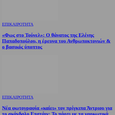
ΕΠΙΚΑΙΡΟΤΗΤΑ
«Φως στο Τούνελ»: Ο θάνατος της Ελένης
Παπαδοπούλου, η έρευνα του Ανθρωποκτονιών &
ο βασικός ύποπτος
ΕΠΙΚΑΙΡΟΤΗΤΑ
Νέα φωτογραφία «καίει» τον πρίγκιπα Άντριου για
το σκάνδαλο Επστάιν: Το πάρτι με τα ναρκωτικά