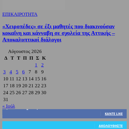
ΕΠΙΚΑΙΡΟΤΗΤΑ
«Χειροπέδες» σε έξι μαθητές που διακινούσαν
κοκαΐνη και κάνναβη σε σχολεία της Αττικής –
Αποκαλυπτικοί διάλογοι
Αύγουστος 2026
Δ
Τ
Τ
Π
Π
Σ
Κ
1
2
3
4
5
6
7
8
9
10
11
12
13
14
15
16
17
18
19
20
21
22
23
24
25
26
27
28
29
30
31
« Ιούλ
3,822
Υποστηρικτές
ΚΆΝΤΕ LIKE
318
Ακόλουθοι
ΑΚΟΛΟΥΘΉΣΤΕ