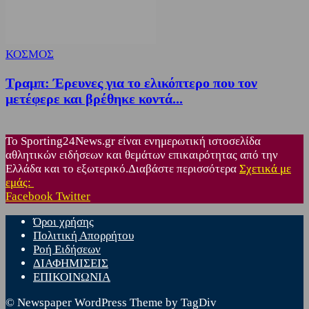
ΚΟΣΜΟΣ
Τραμπ: Έρευνες για το ελικόπτερο που τον
μετέφερε και βρέθηκε κοντά...
Το Sporting24News.gr είναι ενημερωτική ιστοσελίδα
αθλητικών ειδήσεων και θεμάτων επικαιρότητας από την
Ελλάδα και το εξωτερικό.Διαβάστε περισσότερα
Σχετικά με
εμάς:
Facebook
Twitter
Όροι χρήσης
Πολιτική Απορρήτου
Ροή Ειδήσεων
ΔΙΑΦΗΜΙΣΕΙΣ
ΕΠΙΚΟΙΝΩΝΙΑ
© Newspaper WordPress Theme by TagDiv