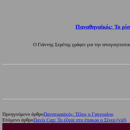
Παναθηναϊκός: Το ρίσ
Ο Γιάννης Σερέτης γράφει για την απογοητευτι
Share
Facebook
Twitter
Προηγούμενο άρθρο
Πανσερραϊκός: Τέλος ο Γρηγορίου
Επόμενο άρθρο
Davis Cup: Το έζησε στο έπακρο ο Σίνερ (vid)