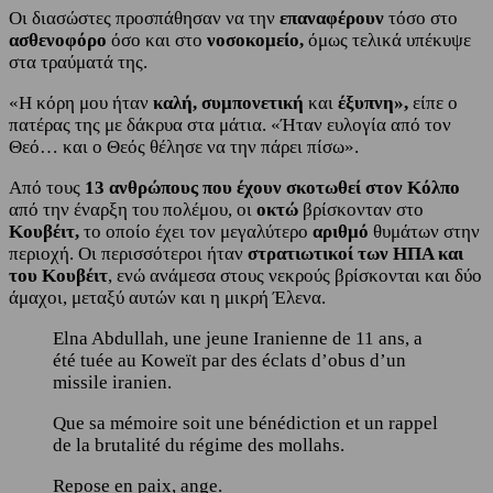
Οι διασώστες προσπάθησαν να την
επαναφέρουν
τόσο στο
ασθενοφόρο
όσο και στο
νοσοκομείο,
όμως τελικά υπέκυψε
στα τραύματά της.
«Η κόρη μου ήταν
καλή, συμπονετική
και
έξυπνη»,
είπε ο
πατέρας της με δάκρυα στα μάτια. «Ήταν ευλογία από τον
Θεό… και ο Θεός θέλησε να την πάρει πίσω».
Από τους
13 ανθρώπους που έχουν σκοτωθεί στον Κόλπο
από την έναρξη του πολέμου, οι
οκτώ
βρίσκονταν στο
Κουβέιτ,
το οποίο έχει τον μεγαλύτερο
αριθμό
θυμάτων στην
περιοχή. Οι περισσότεροι ήταν
στρατιωτικοί των ΗΠΑ και
του Κουβέιτ
, ενώ ανάμεσα στους νεκρούς βρίσκονται και δύο
άμαχοι, μεταξύ αυτών και η μικρή Έλενα.
Elna Abdullah, une jeune Iranienne de 11 ans, a
été tuée au Koweït par des éclats d’obus d’un
missile iranien.
Que sa mémoire soit une bénédiction et un rappel
de la brutalité du régime des mollahs.
Repose en paix, ange.