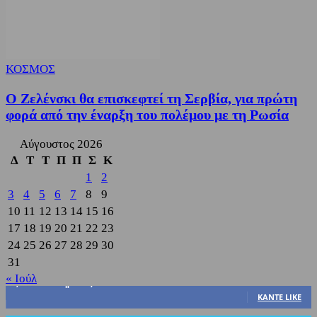
ΚΟΣΜΟΣ
Ο Ζελένσκι θα επισκεφτεί τη Σερβία, για πρώτη
φορά από την έναρξη του πολέμου με τη Ρωσία
Αύγουστος 2026
Δ
Τ
Τ
Π
Π
Σ
Κ
1
2
3
4
5
6
7
8
9
10
11
12
13
14
15
16
17
18
19
20
21
22
23
24
25
26
27
28
29
30
31
« Ιούλ
3,822
Υποστηρικτές
ΚΆΝΤΕ LIKE
318
Ακόλουθοι