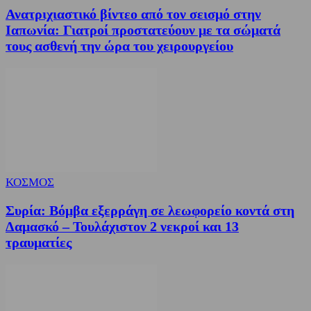
Ανατριχιαστικό βίντεο από τον σεισμό στην
Ιαπωνία: Γιατροί προστατεύουν με τα σώματά
τους ασθενή την ώρα του χειρουργείου
ΚΟΣΜΟΣ
Συρία: Βόμβα εξερράγη σε λεωφορείο κοντά στη
Δαμασκό – Τουλάχιστον 2 νεκροί και 13
τραυματίες