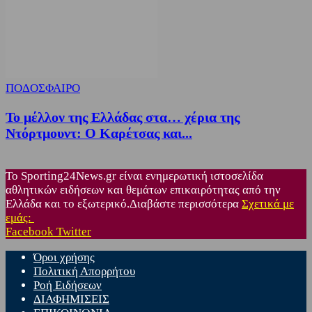
ΠΟΔΟΣΦΑΙΡΟ
Το μέλλον της Ελλάδας στα… χέρια της
Ντόρτμουντ: Ο Καρέτσας και...
Το Sporting24News.gr είναι ενημερωτική ιστοσελίδα
αθλητικών ειδήσεων και θεμάτων επικαιρότητας από την
Ελλάδα και το εξωτερικό.Διαβάστε περισσότερα
Σχετικά με
εμάς:
Facebook
Twitter
Όροι χρήσης
Πολιτική Απορρήτου
Ροή Ειδήσεων
ΔΙΑΦΗΜΙΣΕΙΣ