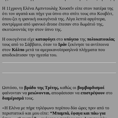
Η 11χρονη Ελένα Αμπντουλάχ Χουσεΐν είπε στον πατέρα της
ότι τον αγαπά και πήγε για ύπνο στο σπίτι τους στο Κουβέιτ,
όπου ζει η ιρανική οικογένειά της. Λίγα λεπτά αργότερα,
συντρίμμια από ιρανικό drone έπεσαν στο δωμάτιό της,
σκοτώνοντάς την στον ύπνο της.
Η οικογένεια είχε
καταφύγει
στο
υπόγειο
της
πολυκατοικίας
τους από το Σάββατο, όταν το
Ιράν
ξεκίνησε τα αντίποινα
στον
Κόλπο
μετά τα αμερικανοϊσραηλινά πλήγματα που
αποδεκάτισαν την ηγεσία του.
Ωστόσο, το
βράδυ της Τρίτης,
καθώς οι
βομβαρδισμοί
φαίνονταν να
μειώνονται,
αποφάσισαν να
επιστρέψουν
στο
διαμέρισμά
τους.
«Η Ελένα με πήρε τηλέφωνο περίπου δύο ώρες πριν από το
περιστατικό και μου είπε:
“Μπαμπά, έφαγα και πάω για