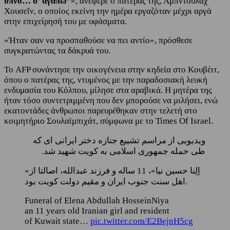
ύπνο… σ’ αγαπώ”
», ανέφερε ο πατέρας της, Αμπντουλάχ
Χουσεΐν, ο οποίος εκείνη την ημέρα εργαζόταν μέχρι αργά
στην επιχείρησή του με υφάσματα.
«Ήταν σαν να προσπαθούσε να πει αντίο», πρόσθεσε
συγκρατώντας τα δάκρυά του.
Το AFP συνάντησε την οικογένεια στην κηδεία στο Κουβέιτ,
όπου ο πατέρας της, ντυμένος με την παραδοσιακή λευκή
ενδυμασία του Κόλπου, μίλησε στα αραβικά. Η μητέρα της
ήταν τόσο συντετριμμένη που δεν μπορούσε να μιλήσει, ενώ
εκατοντάδες άνθρωποι παρευρέθηκαν στην τελετή στο
κοιμητήριο Σουλαϊμπιχάτ, σύμφωνα με το Times Of Israel.
ویدیویی از مراسم تشییع جنازه دختر ایرانی ای که
طی حمله جمهوری اسلامی به کویت شهید شد.
«اِلِنا حسین نیا»، 11 ساله و فرزند عبدالله، اصالتا از
اهل سنت جنوب ایران و مقیم دولت کویت بود.
Funeral of Elena Abdullah HosseinNiya
an 11 years old Iranian girl and resident
of Kuwait state…
pic.twitter.com/E2BejnH5cg