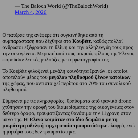
— The Baloch World (@TheBalochWorld)
March 4, 2026
Ο πατέρας της ανέφερε ότι συγκινήθηκε από τη
συμπαράσταση που δέχθηκε στο
Κουβέιτ,
καθώς πολλοί
άνθρωποι εξέφρασαν τη θλίψη και την αλληλεγγύη τους προς
την οικογένεια. Μερικοί από τους μικρούς φίλους της Έλενας
φορούσαν λευκές μπλούζες με τη φωτογραφία της.
Το Κουβέιτ φιλοξενεί μεγάλη κοινότητα Ιρανών, οι οποίοι
αποτελούν μέρος του
μεγάλου πληθυσμού ξένων κατοίκων
της χώρας, που αντιστοιχεί περίπου στο 70% του συνολικού
πληθυσμού.
Σύμφωνα με τις πληροφορίες, θραύσματα από ιρανικό drone
χτύπησαν την οροφή του διαμερίσματος της οικογένειας στον
δεύτερο όροφο, τραυματίζοντας θανάσιμα την 11χρονη στον
ύπνο της.
Η Έλενα κοιμόταν στο ίδιο δωμάτιο με τη
μικρότερη αδελφή της, η οποία τραυματίστηκε
ελαφρά, ενώ
η
μητέρα
τους δεν τραυματίστηκε.