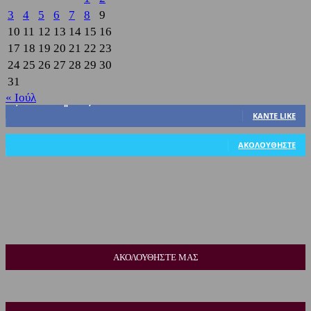
3
4
5
6
7
8
9
10
11
12
13
14
15
16
17
18
19
20
21
22
23
24
25
26
27
28
29
30
31
« Ιούλ
3,822
Υποστηρικτές
ΚΆΝΤΕ LIKE
318
Ακόλουθοι
ΑΚΟΛΟΥΘΉΣΤΕ
ΑΚΟΛΟΥΘΗΣΤΕ ΜΑΣ