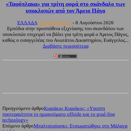
«Ταφόπλακα» για τρίτη φορά στο σκάνδαλο των
υποκλοπών από τον Άρειο Πάγο
ΕΛΛΑΔΑ
sporting24news
-
8 Αυγούστου 2026
Εμπόδια στην προσπάθεια εξιχνίασης του σκανδάλου των
υποκλοπών επιχειρεί να βάλει για τρίτη φορά ο Άρειος Πάγος,
καθώς ο εισαγγελέας του Ανωτάτου Δικαστηρίου, Ευάγγελος...
Διαβάστε περισσότερα
Facebook
Twitter
Προηγούμενο άρθρο
Κυριάκος Κυριάκος: «Υψιστη
προτεραιότητα το ημιαυτόματο offside και το goal-line
technology»
Επόμενο άρθρο
Μπαλτσερόφσκι: Ενσωματώθηκε στη Μάλαγα