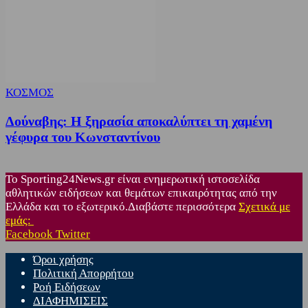
ΚΟΣΜΟΣ
Δούναβης: Η ξηρασία αποκαλύπτει τη χαμένη
γέφυρα του Κωνσταντίνου
Το Sporting24News.gr είναι ενημερωτική ιστοσελίδα
αθλητικών ειδήσεων και θεμάτων επικαιρότητας από την
Ελλάδα και το εξωτερικό.Διαβάστε περισσότερα
Σχετικά με
εμάς:
Facebook
Twitter
Όροι χρήσης
Πολιτική Απορρήτου
Ροή Ειδήσεων
ΔΙΑΦΗΜΙΣΕΙΣ