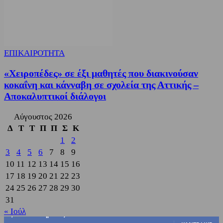
ΕΠΙΚΑΙΡΟΤΗΤΑ
«Χειροπέδες» σε έξι μαθητές που διακινούσαν
κοκαΐνη και κάνναβη σε σχολεία της Αττικής –
Αποκαλυπτικοί διάλογοι
Αύγουστος 2026
Δ
Τ
Τ
Π
Π
Σ
Κ
1
2
3
4
5
6
7
8
9
10
11
12
13
14
15
16
17
18
19
20
21
22
23
24
25
26
27
28
29
30
31
« Ιούλ
3,822
Υποστηρικτές