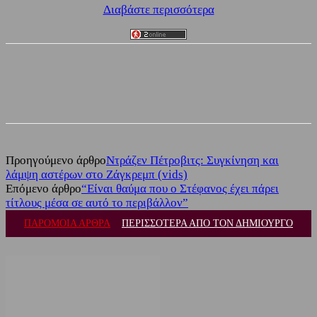
Διαβάστε περισσότερα
Facebook
Twitter
Προηγούμενο άρθρο
Ντράζεν Πέτροβιτς: Συγκίνηση και
λάμψη αστέρων στο Ζάγκρεμπ (vids)
Επόμενο άρθρο
“Είναι θαύμα που ο Στέφανος έχει πάρει
τίτλους μέσα σε αυτό το περιβάλλον”
ΠΑΡΟΜΟΙΑ ΑΡΘΡΑ
ΠΕΡΙΣΣΟΤΕΡΑ ΑΠΟ ΤΟΝ ΔΗΜΙΟΥΡΓΟ