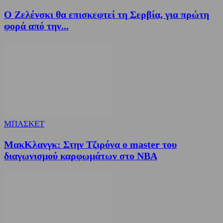
Ο Ζελένσκι θα επισκεφτεί τη Σερβία, για πρώτη
φορά από την...
ΜΠΑΣΚΕΤ
ΜακΚλανγκ: Στην Τζιρόνα ο master του
διαγωνισμού καρφωμάτων στο ΝΒΑ