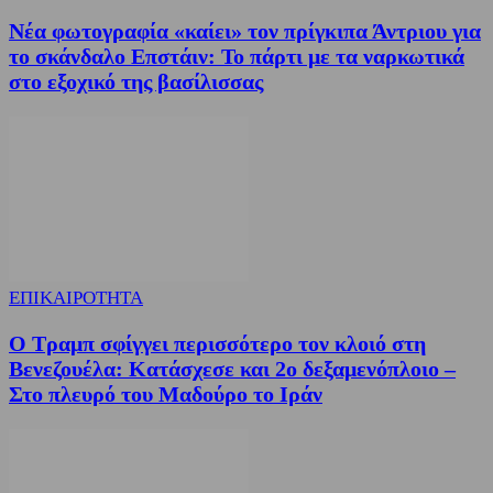
Νέα φωτογραφία «καίει» τον πρίγκιπα Άντριου για
το σκάνδαλο Επστάιν: Το πάρτι με τα ναρκωτικά
στο εξοχικό της βασίλισσας
ΕΠΙΚΑΙΡΟΤΗΤΑ
Ο Τραμπ σφίγγει περισσότερο τον κλοιό στη
Βενεζουέλα: Κατάσχεσε και 2ο δεξαμενόπλοιο –
Στο πλευρό του Μαδούρο το Ιράν