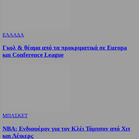
ΕΛΛΑΔΑ
Γκολ & θέαμα από τα προκριματικά σε Europa
και Conference League
ΜΠΑΣΚΕΤ
NBA: Ενδιαφέρον για τον Κλέι Τόμπσον από Χιτ
και Λέικερς