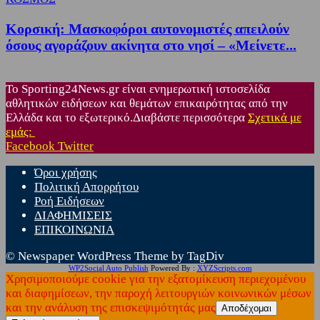
Κορσική: Μασκοφόροι αυτονομιστές απειλούν
όσους αγοράζουν ακίνητα στο νησί – «Μείνετε...
Το Sporting24News.gr είναι ενημερωτική ιστοσελίδα
αθλητικών ειδήσεων και θεμάτων επικαιρότητας από την
Ελλάδα και το εξωτερικό.Διαβάστε περισσότερα
Σχετικά με
εμάς:
Facebook
Twitter
Όροι χρήσης
Πολιτική Απορρήτου
Ροή Ειδήσεων
ΔΙΑΦΗΜΙΣΕΙΣ
ΕΠΙΚΟΙΝΩΝΙΑ
© Newspaper WordPress Theme by TagDiv
WP2Social Auto Publish
Powered By :
XYZScripts.com
Χρησιμοποιούμε cookie για την εξατομίκευση περιεχομένου
και διαφημίσεων, την παροχή λειτουργιών κοινωνικών μέσων
και την ανάλυση της επισκεψιμότητάς μας
Αποδέχομαι