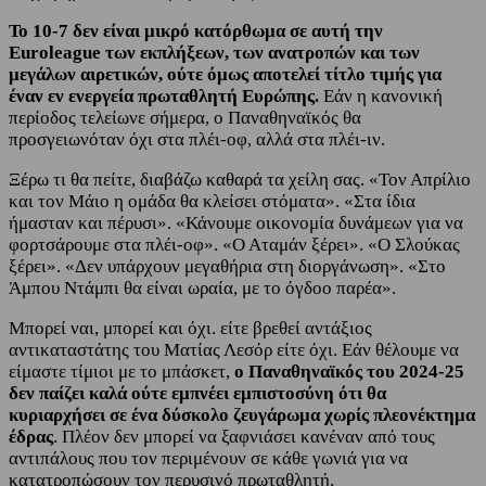
Το 10-7 δεν είναι μικρό κατόρθωμα σε αυτή την
Euroleague των εκπλήξεων, των ανατροπών και των
μεγάλων αιρετικών, ούτε όμως αποτελεί τίτλο τιμής για
έναν εν ενεργεία πρωταθλητή Ευρώπης.
Εάν η κανονική
περίοδος τελείωνε σήμερα, ο Παναθηναϊκός θα
προσγειωνόταν όχι στα πλέι-οφ, αλλά στα πλέι-ιν.
Ξέρω τι θα πείτε, διαβάζω καθαρά τα χείλη σας. «Τον Απρίλιο
και τον Μάιο η ομάδα θα κλείσει στόματα». «Στα ίδια
ήμασταν και πέρυσι». «Κάνουμε οικονομία δυνάμεων για να
φορτσάρουμε στα πλέι-οφ». «Ο Αταμάν ξέρει». «Ο Σλούκας
ξέρει». «Δεν υπάρχουν μεγαθήρια στη διοργάνωση». «Στο
Άμπου Ντάμπι θα είναι ωραία, με το όγδοο παρέα».
Μπορεί ναι, μπορεί και όχι. είτε βρεθεί αντάξιος
αντικαταστάτης του Ματίας Λεσόρ είτε όχι. Εάν θέλουμε να
είμαστε τίμιοι με το μπάσκετ,
ο Παναθηναϊκός του 2024-25
δεν παίζει καλά ούτε εμπνέει εμπιστοσύνη ότι θα
κυριαρχήσει σε ένα δύσκολο ζευγάρωμα χωρίς πλεονέκτημα
έδρας
. Πλέον δεν μπορεί να ξαφνιάσει κανέναν από τους
αντιπάλους που τον περιμένουν σε κάθε γωνιά για να
κατατροπώσουν τον περυσινό πρωταθλητή.