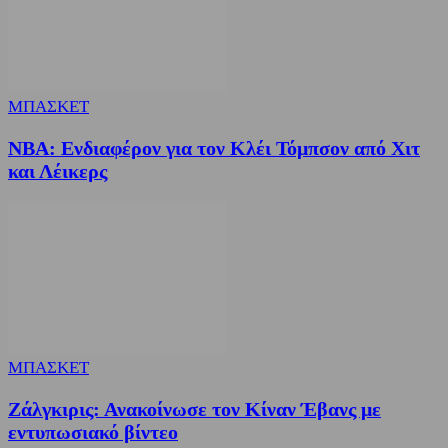
ΜΠΑΣΚΕΤ
NBA: Ενδιαφέρον για τον Κλέι Τόμπσον από Χιτ
και Λέικερς
ΜΠΑΣΚΕΤ
Ζάλγκιρις: Ανακοίνωσε τον Κίναν Έβανς με
εντυπωσιακό βίντεο