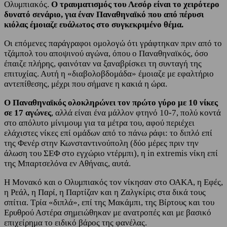
Ολυμπιακός.
Ο τραυματισμός του Λεσόρ είναι το χειρότερο
δυνατό σενάριο, για έναν Παναθηναϊκό που από πέρυσι
κιόλας έμοιαζε ευάλωτος στο συγκεκριμένο θέμα.
Οι επόμενες παράγραφοι ομολογώ ότι γράφτηκαν πριν από το
τζάμπολ του αποψινού αγώνα, όπου ο Παναθηναϊκός, όσο
έπαιζε πλήρης, φαινόταν να ξαναβρίσκει τη συνταγή της
επιτυχίας. Αυτή η «διαβολοβδομάδα» έμοιαζε με εφαλτήριο
αντεπίθεσης, μέχρι που σήμανε η κακιά η ώρα.
Ο Παναθηναϊκός ολοκληρώνει τον πρώτο γύρο με 10 νίκες
σε 17 αγώνες
, αλλά είναι ένα μάλλον φτηνό 10-7, πολύ κοντά
στο απόλυτο μίνιμουμ για τα μέτρα του, αφού περιέχει
ελάχιστες νίκες επί ομάδων από το πάνω ράφι: το διπλό επί
της Φενέρ στην Κωνσταντινούπολη (δύο μέρες πριν την
άλωση του ΣΕΦ στο εγχώριο ντέρμπι), η in extremis νίκη επί
της Μπαρτσελόνα εν Αθήναις, αυτά.
Η Μονακό και ο Ολυμπιακός τον νίκησαν στο ΟΑΚΑ, η Εφές,
η Ρεάλ, η Παρί, η Παρτίζαν και η Ζαλγκίρις στα δικά τους
σπίτια. Τρία «διπλά», επί της Μακάμπι, της Βίρτους και του
Ερυθρού Αστέρα σημειώθηκαν με ανατροπές και με βασικό
επιχείρημα το ειδικό βάρος της φανέλας.