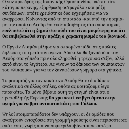
Ο νυν πρόεδρος της Ισπανικής Ομοσπονδίας υπέστη τότε
κάταγμα περόνης, εξάρθρωση αστραγάλου και ρήξη
συνδέσμων, οπότε χρειάστηκε δύο εγχειρήσεις για να
αναρρώσει. Κρίνοντας από τη σπιρτάδα -και από την ηρεμία-
με την οποία ο Λεσόρ έσπευσε αβοήθητος στα αποδυτήρια,
ευελπιστώ ότι η ζημιά στο πόδι του είναι μικρότερη και ότι
θα επιβεβαιωθεί στην πράξη ο χαρακτηρισμός του βιονικού.
Ο Εργκίν Αταμάν μίλησε για σπασμένο πόδι, στις πρώτες
δηλώσεις του μετά τον αγώνα. Δύσκολα θα ξαναδούμε τον
Λεσόρ στα γήπεδα πριν ολοκληρωθεί η τρέχουσα σεζόν, αλλά
αυτό είναι το λιγότερο. Ας γίνουν τα δάκρυα των συμπαικτών
του «λίπασμα» για να τον ξαναφέρουν γρήγορα στα γήπεδα.
Το ρεπορτάζ για τον κακότυχο Λεσόρ θα το διαβάσετε
αναλυτικά σε άλλες στήλες, οπότε ας κοιτάξουμε λίγο
παρακάτω. Το μόνο βέβαιο αυτή τη στιγμή είναι ότι ο
πρωταθλητής Ευρώπης
θα χρειαστεί να βγει άμεσα στην
αγορά για να βρει αντικαταστάτη του Γάλλου.
Ψηλοί ετοιμοπαράδοτοι δεν υπάρχουν, οι δε ομάδες που
αναζητούν ενισχύσεις στη γραμμή κρούσης είναι περισσότερες
από πέντε, χωρίς πια να συμπεριλαμβάνεται σε αυτές ο