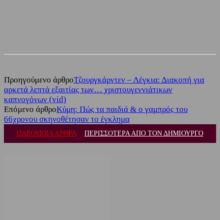
Facebook
Twitter
Προηγούμενο άρθρο
Τζουργκάρντεν – Λέγκια: Διακοπή για
αρκετά λεπτά εξαιτίας των… χριστουγεννιάτικων
καπνογόνων (vid)
Επόμενο άρθρο
Κύμη: Πώς τα παιδιά & ο γαμπρός του
66χρονου σκηνοθέτησαν το έγκλημα
ΠΑΡΟΜΟΙΑ ΑΡΘΡΑ
ΠΕΡΙΣΣΟΤΕΡΑ ΑΠΟ ΤΟΝ ΔΗΜΙΟΥΡΓΟ