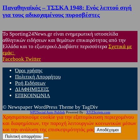
Παναθηναϊκός – ΤΣΣΚΑ 1948: Ενός λεπτού σιγή
για τους αδικοχαμένους πυροσβέστες
Το Sporting24News.gr είναι ενημερωτική ιστοσελίδα
αθλητικών ειδήσεων και θεμάτων επικαιρότητας από την
Ελλάδα και το εξωτερικό.Διαβάστε περισσότερα
Σχετικά με
εμάς:
Facebook
Twitter
Όροι χρήσης
Πολιτική Απορρήτου
Ροή Ειδήσεων
ΔΙΑΦΗΜΙΣΕΙΣ
ΕΠΙΚΟΙΝΩΝΙΑ
© Newspaper WordPress Theme by TagDiv
WP2Social Auto Publish
Powered By :
XYZScripts.com
Χρησιμοποιούμε cookie για την εξατομίκευση περιεχομένου
και διαφημίσεων, την παροχή λειτουργιών κοινωνικών μέσων
και την ανάλυση της επισκεψιμότητάς μας
Αποδέχομαι
Πολιτική απορρήτου