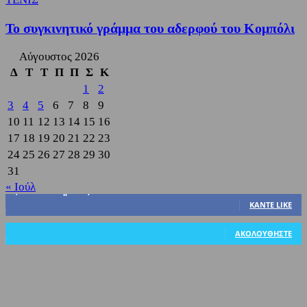
Το συγκινητικό γράμμα του αδερφού του Κομπόλι
Αύγουστος 2026
Δ
Τ
Τ
Π
Π
Σ
Κ
1
2
3
4
5
6
7
8
9
10
11
12
13
14
15
16
17
18
19
20
21
22
23
24
25
26
27
28
29
30
31
« Ιούλ
3,822
Υποστηρικτές
ΚΆΝΤΕ LIKE
318
Ακόλουθοι
ΑΚΟΛΟΥΘΉΣΤΕ