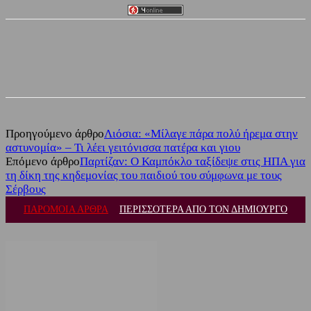
Facebook
Twitter
Προηγούμενο άρθρο
Λιόσια: «Μίλαγε πάρα πολύ ήρεμα στην
αστυνομία» – Τι λέει γειτόνισσα πατέρα και γιου
Επόμενο άρθρο
Παρτίζαν: Ο Καμπόκλο ταξίδεψε στις ΗΠΑ για
τη δίκη της κηδεμονίας του παιδιού του σύμφωνα με τους
Σέρβους
ΠΑΡΟΜΟΙΑ ΑΡΘΡΑ
ΠΕΡΙΣΣΟΤΕΡΑ ΑΠΟ ΤΟΝ ΔΗΜΙΟΥΡΓΟ