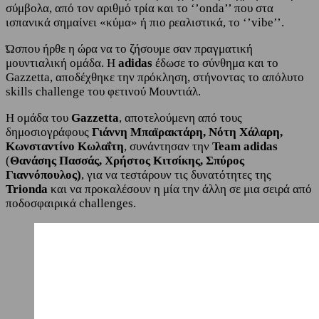
σύμβολα, από τον αριθμό τρία και το ‘’onda’’ που στα
ισπανικά σημαίνει «κύμα» ή πιο ρεαλιστικά, το ‘’vibe’’.
Ώσπου ήρθε η ώρα να το ζήσουμε σαν πραγματική
μουντιαλική ομάδα. Η
adidas
έδωσε το σύνθημα και το
Gazzetta, αποδέχθηκε την πρόκληση, στήνοντας το απόλυτο
skills challenge του φετινού Μουντιάλ.
Η ομάδα του
Gazzetta
, αποτελούμενη από τους
δημοσιογράφους
Γιάννη Μπαϊρακτάρη, Νότη Χάλαρη,
Κωνσταντίνο Κωλαΐτη
, συνάντησαν την
Team adidas
(
Θανάσης Πασσάς, Χρήστος Κιτσίκης, Σπύρος
Γιαννόπουλος)
, για να τεστάρουν τις δυνατότητες της
Trionda
και να προκαλέσουν η μία την άλλη σε μια σειρά από
ποδοσφαιρικά challenges.