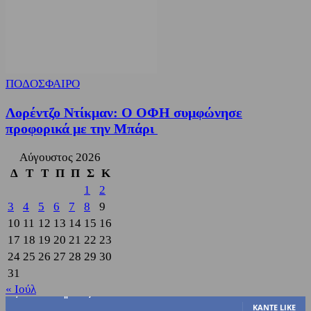
ΠΟΔΟΣΦΑΙΡΟ
Λορέντζο Ντίκμαν: Ο ΟΦΗ συμφώνησε
προφορικά με την Μπάρι
Αύγουστος 2026
Δ
Τ
Τ
Π
Π
Σ
Κ
1
2
3
4
5
6
7
8
9
10
11
12
13
14
15
16
17
18
19
20
21
22
23
24
25
26
27
28
29
30
31
« Ιούλ
3,822
Υποστηρικτές
ΚΆΝΤΕ LIKE