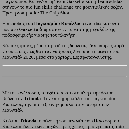
Παγκοσμίου Κυπέλλου, η Team Gazzetta και η Team adidas
στήνουν το πιο fun skills challenge της μουντιαλικής σεζόν.
Πρώτη δοκιμασία: The Chip Shot.
Η περίοδος του
Παγκοσμίου Κυπέλλου
είναι εδώ και όλοι
μας στο
Gazzetta
ζούμε στον… πυρετό της μεγαλύτερης
ποδοσφαιρικής γιορτής του πλανήτη.
Κάποιες φορές, μέσα στη ροή της δουλειάς, δεν μπορείς παρά
να σκεφτείς πώς θα ήταν να ζούσες λίγη από τη μαγεία του
Μουντιάλ 2026, μέσα στο χορτάρι. Ως πρωταγωνιστής.
Με τη φανέλα σου, τα εξάταπα και στημένη στην άσπρη
βούλα την
Trionda
. Την επίσημη μπάλα του Παγκοσμίου
Κυπέλλου, την πιο «έξυπνη» μπάλα στην ιστορία των
Μουντιάλ.
Κι όπου
Trionda
, η σύνοψη του μεγαλύτερου Παγκοσμίου
Κυπέλλου όλων των εποχών: τρεις χώρες, τρία χρώματα, τρία