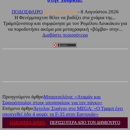
ΠΟΔΟΣΦΑΙΡΟ
sporting24news
-
8 Αυγούστου 2026
Η Φενέρμπαχτσε θέλει να βαδίζει στα χνάρια της...
Τράμπζονσπορ και συμφώνησε με τον Ρομέλου Λουκάκου για
να πυροδοτήσει ακόμα μια μεταγραφική «βόμβα» στην...
Διαβάστε περισσότερα
Facebook
Twitter
Προηγούμενο άρθρο
Μπαρτσελόνα: «Αταμάν και
Σφαιρόπουλος στους υποψηφίους για τον πάγκο»
Επόμενο άρθρο
Άγγελος Συρίγος στο MEGA: «Ο Τραμπ έχει
υποσχεθεί ήδη 4 φορές τα F-35 στον Ερντογάν»
ΠΑΡΟΜΟΙΑ ΑΡΘΡΑ
ΠΕΡΙΣΣΟΤΕΡΑ ΑΠΟ ΤΟΝ ΔΗΜΙΟΥΡΓΟ