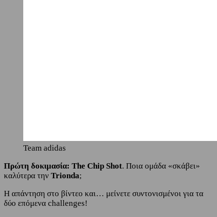
Team adidas
Πρώτη δοκιμασία: The Chip Shot
. Ποια ομάδα «σκάβει»
καλύτερα την
Trionda
;
Η απάντηση στο βίντεο και… μείνετε συντονισμένοι για τα
δύο επόμενα challenges!