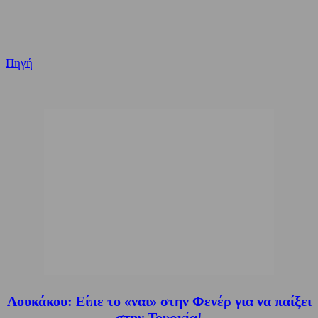
Πηγή
Λουκάκου: Είπε το «ναι» στην Φενέρ για να παίξει
στην Τουρκία!