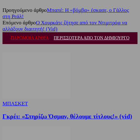
Προηγούμενο άρθρο
Μπαπέ: Η «βόμβα» έσκασε, ο Γάλλος
στη Ρεάλ!
Επόμενο άρθρο
Ο Χουρκάτς ζήτησε από τον Ντιμιτρόφ να
αλλάξουν διαιτητή! (Vid)
ΠΑΡΟΜΟΙΑ ΑΡΘΡΑ
ΠΕΡΙΣΣΟΤΕΡΑ ΑΠΟ ΤΟΝ ΔΗΜΙΟΥΡΓΟ
ΜΠΑΣΚΕΤ
Γκρέι: «Στηρίζω Όσμαν, θέλουμε τίτλους!» (vid)