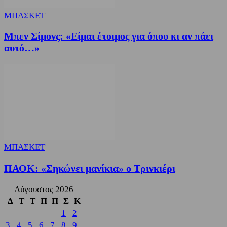
ΜΠΑΣΚΕΤ
Μπεν Σίμονς: «Είμαι έτοιμος για όπου κι αν πάει
αυτό…»
ΜΠΑΣΚΕΤ
ΠΑΟΚ: «Σηκώνει μανίκια» ο Τρινκιέρι
Αύγουστος 2026
Δ
Τ
Τ
Π
Π
Σ
Κ
1
2
3
4
5
6
7
8
9