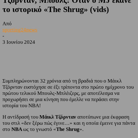
Τζόρνταν, Μπουλς: Όταν ο MJ έκανε
το ιστορικό «The Shrug» (vids)
Από
sporting24news
-
3 Ιουνίου 2024
Facebook
Twitter
Συμπληρώνονται 32 χρόνια από τη βραδιά που ο Μάικλ
Τζόρνταν ευστόχησε σε έξι τρίποντα στο πρώτο ημίχρονο του
πρώτου τελικού Μπουλς-Μπλέιζερς, με αποτέλεσμα να
προχωρήσει σε μια κίνηση που έμελλε να περάσει στην
ιστορία του ΝΒΑ!
Η αντίδρασή του
Μάικλ Τζόρνταν
αποτύπωνε μια έκφραση
του στιλ «δεν ξέρω πώς έγινε…» και η οποία έμεινε για πάντα
στο
ΝΒΑ
ως το γνωστό «
The Shrug
».