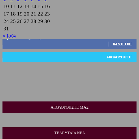
10
11
12
13
14
15
16
17
18
19
20
21
22
23
24
25
26
27
28
29
30
31
« Ιούλ
3,822
Υποστηρικτές
ΚΆΝΤΕ LIKE
318
Ακόλουθοι
ΑΚΟΛΟΥΘΉΣΤΕ
ΑΚΟΛΟΥΘΗΣΤΕ ΜΑΣ
ΤΕΛΕΥΤΑΙΑ ΝΕΑ