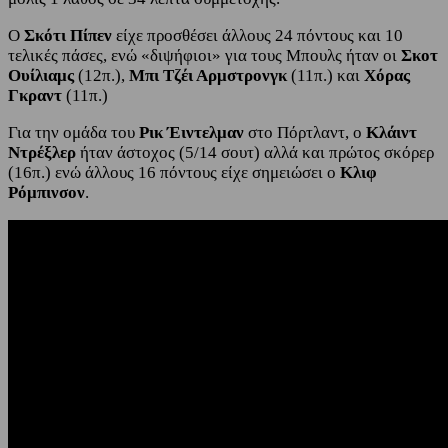
Ο
Σκότι Πίπεν
είχε προσθέσει άλλους 24 πόντους και 10
τελικές πάσες, ενώ «διψήφιοι» για τους Μπουλς ήταν οι
Σκοτ
Ουίλιαμς
(12π.),
Μπι Τζέι Αρμστρονγκ
(11π.) και
Χόρας
Γκραντ
(11π.)
Για την ομάδα του
Ρικ Έιντελμαν
στο Πόρτλαντ, ο
Κλάιντ
Ντρέξλερ
ήταν άστοχος (5/14 σουτ) αλλά και πρώτος σκόρερ
(16π.) ενώ άλλους 16 πόντους είχε σημειώσει ο
Κλιφ
Ρόμπινσον
.