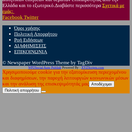
Ελλάδα και το εξωτερικό.Διαβάστε περισσότερα
Σχετικά με
εμάς:
Facebook
Twitter
Όροι χρήσης
Πολιτική Απορρήτου
Ροή Ειδήσεων
ΔΙΑΦΗΜΙΣΕΙΣ
ΕΠΙΚΟΙΝΩΝΙΑ
© Newspaper WordPress Theme by TagDiv
WP2Social Auto Publish
Powered By :
XYZScripts.com
Χρησιμοποιούμε cookie για την εξατομίκευση περιεχομένου
και διαφημίσεων, την παροχή λειτουργιών κοινωνικών μέσων
και την ανάλυση της επισκεψιμότητάς μας
Αποδέχομαι
Πολιτική απορρήτου