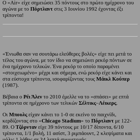
Ο «Air» είχε σημειώσει 35 πόντους στο πρώτο ημίχρονο του
αγώνα με το
Πόρτλαντ
στις 3 Ιουνίου 1992 έχοντας έξι
τρίποντα!
«Ένιωθα σαν να σουτάρω ελεύθερες βολές» είχε πει μετά το
τέλος του αγώνα, με τον ίδιο να σημειώνει ρεκόρ πόντων σε
ένα ημίχρονο τελικών. Ένα ρεκόρ το οποίο παραμένει
«στοιχειωμένο» μέχρι και σήμερα, ενώ ρεκόρ είχε κάνει και
στα εύστοχα τρίποντα, ισοφαρίζοντας τους
Μάικλ Κούπερ
(1987).
Βέβαια ο
Ρέι Άλεν
το 2010 έμελλε να το «σπάσει» με επτά
τρίποντα σε ημίχρονο των τελικών
Σέλτικς
–
Λέικερς
.
Οι
Μπουλς
είχαν κάνει το 1-0 σε εκείνο το παιχνίδι,
κερδίζοντας στο «
Chicago Stadium
» το
Πόρτλαντ
με 122-
89. Ο
Τζόρνταν
είχε 39 πόντους με 10/17 δίποντα, 6/10
τρίποντα, 1/1 βολή, 11 ασίστ, 3 ριμπάουντ, 2 κλεψίματα και
μόλις 1 λάθος σε 34 λεπτά συμμετοχής.