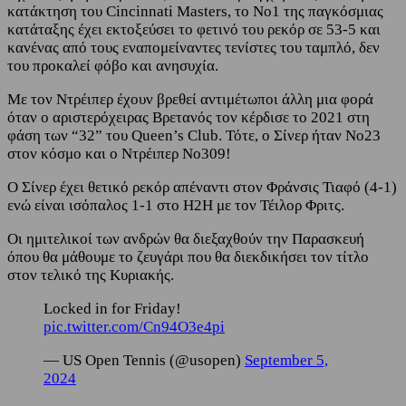
κατάκτηση του Cincinnati Masters, το Νο1 της παγκόσμιας
κατάταξης έχει εκτοξεύσει το φετινό του ρεκόρ σε 53-5 και
κανένας από τους εναπομείναντες τενίστες του ταμπλό, δεν
του προκαλεί φόβο και ανησυχία.
Με τον Ντρέιπερ έχουν βρεθεί αντιμέτωποι άλλη μια φορά
όταν ο αριστερόχειρας Βρετανός τον κέρδισε το 2021 στη
φάση των “32” του Queen’s Club. Τότε, ο Σίνερ ήταν Νο23
στον κόσμο και ο Ντρέιπερ Νο309!
Ο Σίνερ έχει θετικό ρεκόρ απέναντι στον Φράνσις Τιαφό (4-1)
ενώ είναι ισόπαλος 1-1 στο H2H με τον Τέιλορ Φριτς.
Οι ημιτελικοί των ανδρών θα διεξαχθούν την Παρασκευή
όπου θα μάθουμε το ζευγάρι που θα διεκδικήσει τον τίτλο
στον τελικό της Κυριακής.
Locked in for Friday!
pic.twitter.com/Cn94O3e4pi
— US Open Tennis (@usopen)
September 5,
2024