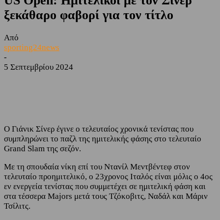
US Open: Ημιτελικοί με τον Σίνερ
ξεκάθαρο φαβορί για τον τίτλο
Από
sporting24news
-
5 Σεπτεμβρίου 2024
Facebook
Twitter
Ο Γιάνικ Σίνερ έγινε ο τελευταίος χρονικά τενίστας που
συμπληρώνει το παζλ της ημιτελικής φάσης στο τελευταίο
Grand Slam της σεζόν.
Με τη σπουδαία νίκη επί του Ντανίλ Μεντβέντεφ στον
τελευταίο προημιτελικό, ο 23χρονος Ιταλός είναι μόλις ο 4ος
εν ενεργεία τενίστας που συμμετέχει σε ημιτελική φάση και
στα τέσσερα Majors μετά τους Τζόκοβιτς, Ναδάλ και Μάριν
Τσίλιτς.