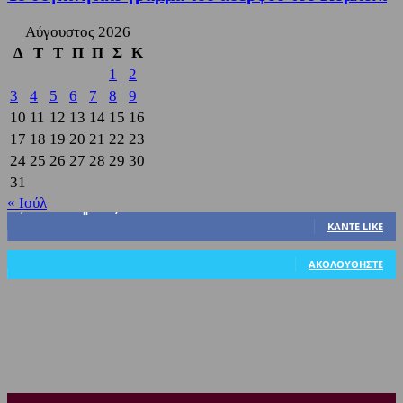
Αύγουστος 2026
Δ
Τ
Τ
Π
Π
Σ
Κ
1
2
3
4
5
6
7
8
9
10
11
12
13
14
15
16
17
18
19
20
21
22
23
24
25
26
27
28
29
30
31
« Ιούλ
3,822
Υποστηρικτές
ΚΆΝΤΕ LIKE
318
Ακόλουθοι
ΑΚΟΛΟΥΘΉΣΤΕ