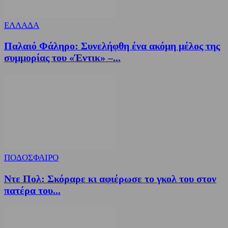
ΕΛΛΑΔΑ
Παλαιό Φάληρο: Συνελήφθη ένα ακόμη μέλος της
συμμορίας του «Έντικ» –...
ΠΟΔΟΣΦΑΙΡΟ
Ντε Πολ: Σκόραρε κι αφιέρωσε το γκολ του στον
πατέρα του...