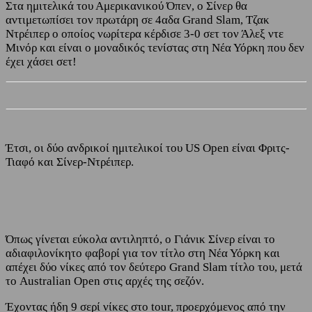
Στα ημιτελικά του Αμερικανικού Όπεν, ο Σίνερ θα
αντιμετωπίσει τον πρωτάρη σε 4αδα Grand Slam, Τζακ
Ντρέιπερ ο οποίος νωρίτερα κέρδισε 3-0 σετ τον Άλεξ ντε
Μινόρ και είναι ο μοναδικός τενίστας στη Νέα Υόρκη που δεν
έχει χάσει σετ!
Έτσι, οι δύο ανδρικοί ημιτελικοί του US Open είναι Φριτς-
Τιαφό και Σίνερ-Ντρέιπερ.
Όπως γίνεται εύκολα αντιληπτό, ο Γιάνικ Σίνερ είναι το
αδιαφιλονίκητο φαβορί για τον τίτλο στη Νέα Υόρκη και
απέχει δύο νίκες από τον δεύτερο Grand Slam τίτλο του, μετά
το Australian Open στις αρχές της σεζόν.
Έχοντας ήδη 9 σερί νίκες στο tour, προερχόμενος από την