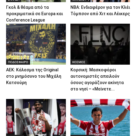
Γκολ & θέαμα από τα
NBA: Ενδιαφέρον για τον Κλέι
προκριματικά σε Europa και
Τόμπσον από Χιτ και Λέικερς
Conference League
ΠΟΔΟΣΦΑΙΡΟ
ΚΟΣΜΟΣ
ΑΕΚ: Κάλεσμα της Original
Κορσική: Μασκοφόροι
στο μνημόσυνο του Μιχάλη
αυτονομιστές απειλούν
Κατσούρη
όσους αγοράζουν ακίνητα
στο νησί – «Μείνετε...