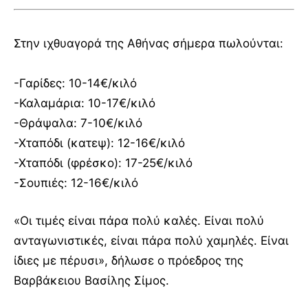
Στην ιχθυαγορά της Αθήνας σήμερα πωλούνται:
-Γαρίδες: 10-14€/κιλό
-Καλαμάρια: 10-17€/κιλό
-Θράψαλα: 7-10€/κιλό
-Χταπόδι (κατεψ): 12-16€/κιλό
-Χταπόδι (φρέσκο): 17-25€/κιλό
-Σουπιές: 12-16€/κιλό
«Οι τιμές είναι πάρα πολύ καλές. Είναι πολύ
ανταγωνιστικές, είναι πάρα πολύ χαμηλές. Είναι
ίδιες με πέρυσι», δήλωσε ο πρόεδρος της
Βαρβάκειου Βασίλης Σίμος.