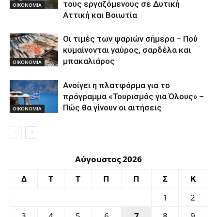
τους εργαζόμενους σε Δυτική
ΟΙΚΟΝΟΜΙΑ
Αττική και Βοιωτία
Οι τιμές των ψαριών σήμερα – Πού
κυμαίνονται γαύρος, σαρδέλα και
μπακαλιάρος
ΟΙΚΟΝΟΜΙΑ
Ανοίγει η πλατφόρμα για το
πρόγραμμα «Τουρισμός για Όλους» –
Πώς θα γίνουν οι αιτήσεις
ΟΙΚΟΝΟΜΙΑ
Αύγουστος 2026
Δ
Τ
Τ
Π
Π
Σ
Κ
1
2
3
4
5
6
7
8
9