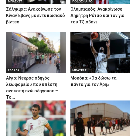
ΜΠΑΣΚΕΤ
ΠΟΔΟΣΦΑΙΡΟ
Ζάλγκιρις: Ανακοίνωσε τον
Ολυμπιακός: Ανακοίνωσε
Κίναν Έβανς με εντυπωσιακό
Δημήτρη Ρέτσο και τον γιο
βίντεο
του Τζιοβάνι
ΕΛΛΑΔΑ
ΜΠΑΣΚΕΤ
Αίγιο: Νεκρός οδηγός
Μοκόκα: «Θα δώσω τα
λεωφορείου που υπέστη
πάντα για τον Άρη»
ανακοπή ενώ οδηγούσε –
Το...