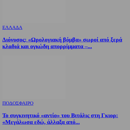
ΕΛΛΑΔΑ
Διόνυσος: «Ωρολογιακή βόμβα» σωροί από ξερά
κλαδιά και ογκώδη απορρίμματα –...
ΠΟΔΟΣΦΑΙΡΟ
Το συγκινητικό «αντίο» του Βιτάλις στη Γκιορ:
«Μεγάλωσα εδώ, άλλαξα από...