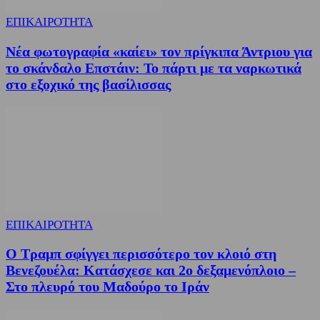
ΕΠΙΚΑΙΡΟΤΗΤΑ
Νέα φωτογραφία «καίει» τον πρίγκιπα Άντριου για
το σκάνδαλο Επστάιν: Το πάρτι με τα ναρκωτικά
στο εξοχικό της βασίλισσας
ΕΠΙΚΑΙΡΟΤΗΤΑ
Ο Τραμπ σφίγγει περισσότερο τον κλοιό στη
Βενεζουέλα: Κατάσχεσε και 2ο δεξαμενόπλοιο –
Στο πλευρό του Μαδούρο το Ιράν