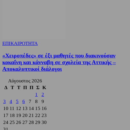
ΕΠΙΚΑΙΡΟΤΗΤΑ
«Χειροπέδες» σε έξι μαθητές που διακινούσαν
κοκαΐνη και κάνναβη σε σχολεία της Αττικής –
Αποκαλυπτικοί διάλογοι
Αύγουστος 2026
Δ
Τ
Τ
Π
Π
Σ
Κ
1
2
3
4
5
6
7
8
9
10
11
12
13
14
15
16
17
18
19
20
21
22
23
24
25
26
27
28
29
30
31