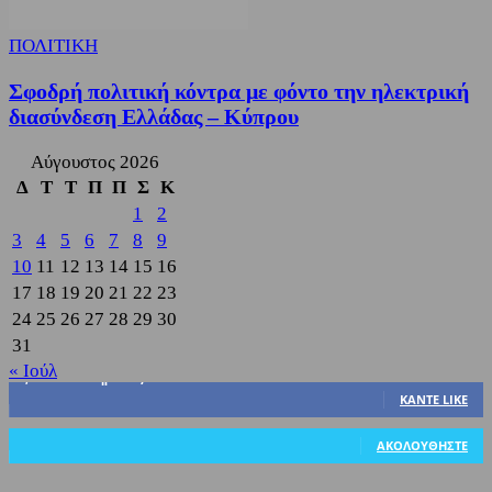
ΠΟΛΙΤΙΚΗ
Σφοδρή πολιτική κόντρα με φόντο την ηλεκτρική
διασύνδεση Ελλάδας – Κύπρου
Αύγουστος 2026
Δ
Τ
Τ
Π
Π
Σ
Κ
1
2
3
4
5
6
7
8
9
10
11
12
13
14
15
16
17
18
19
20
21
22
23
24
25
26
27
28
29
30
31
« Ιούλ
3,822
Υποστηρικτές
ΚΆΝΤΕ LIKE
318
Ακόλουθοι
ΑΚΟΛΟΥΘΉΣΤΕ