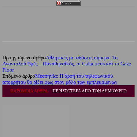
Facebook
Twitter
Προηγούμενο άρθρο
Αθλητικές μεταδόσεις σήμερα: Το
Αναντολού Εφές – Παναθηναϊκός, οι Galacticos και το Gazz
Floor
Επόμενο άρθρο
Μεσσηνία: Η άρση του τηλεφωνικού
απορρήτου θα ρίξει φως στον ρόλο των εμπλεκόμενων
ΠΑΡΟΜΟΙΑ ΑΡΘΡΑ
ΠΕΡΙΣΣΟΤΕΡΑ ΑΠΟ ΤΟΝ ΔΗΜΙΟΥΡΓΟ