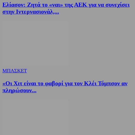
Ελίασον: Ζητά το «ναι» της ΑΕΚ για να συνεχίσει
στην Ιντερνασιονάλ,...
ΜΠΑΣΚΕΤ
«Οι Χιτ είναι το φαβορί για τον Κλέι Τόμπσον αν
πληρώσουν...