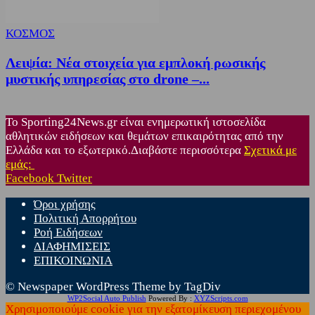
ΚΟΣΜΟΣ
Λειψία: Νέα στοιχεία για εμπλοκή ρωσικής
μυστικής υπηρεσίας στο drone –...
Το Sporting24News.gr είναι ενημερωτική ιστοσελίδα
αθλητικών ειδήσεων και θεμάτων επικαιρότητας από την
Ελλάδα και το εξωτερικό.Διαβάστε περισσότερα
Σχετικά με
εμάς:
Facebook
Twitter
Όροι χρήσης
Πολιτική Απορρήτου
Ροή Ειδήσεων
ΔΙΑΦΗΜΙΣΕΙΣ
ΕΠΙΚΟΙΝΩΝΙΑ
© Newspaper WordPress Theme by TagDiv
WP2Social Auto Publish
Powered By :
XYZScripts.com
Χρησιμοποιούμε cookie για την εξατομίκευση περιεχομένου