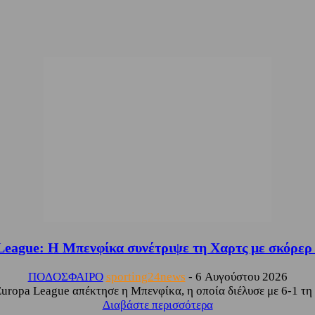
League: Η Μπενφίκα συνέτριψε τη Χαρτς με σκόρερ
ΠΟΔΟΣΦΑΙΡΟ
sporting24news
-
6 Αυγούστου 2026
Europa League απέκτησε η Μπενφίκα, η οποία διέλυσε με 6-1 τη
Διαβάστε περισσότερα