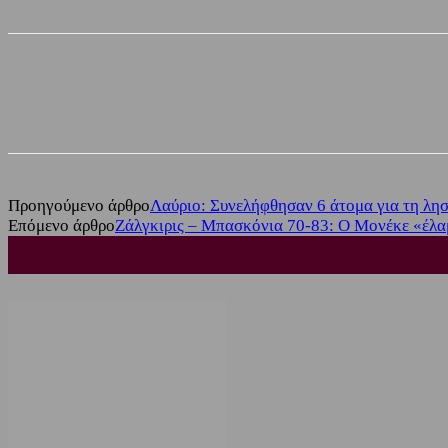
Share
Facebook
Twitter
Προηγούμενο άρθρο
Λαύριο: Συνελήφθησαν 6 άτομα για τη λη
Επόμενο άρθρο
Ζάλγκιρις – Μπασκόνια 70-83: Ο Μονέκε «έλα