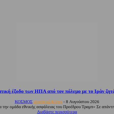
ική έξοδο των ΗΠΑ από τον πόλεμο με το Ιράν ζητά 
ΚΟΣΜΟΣ
sporting24news
-
8 Αυγούστου 2026
ια την ομάδα εθνικής ασφάλειας του Προέδρου Τραμπ» Σε απάντη
Διαβάστε περισσότερα