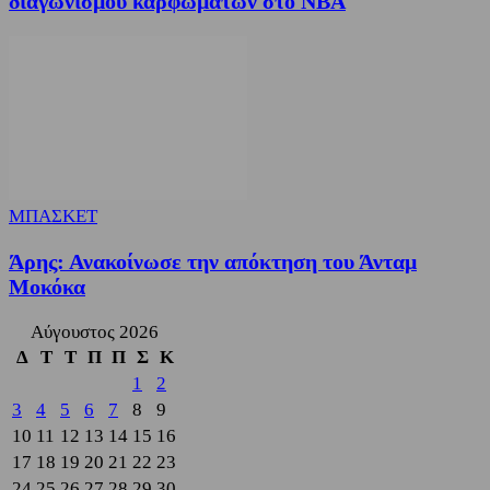
διαγωνισμού καρφωμάτων στο ΝΒΑ
ΜΠΑΣΚΕΤ
Άρης: Ανακοίνωσε την απόκτηση του Άνταμ
Μοκόκα
Αύγουστος 2026
Δ
Τ
Τ
Π
Π
Σ
Κ
1
2
3
4
5
6
7
8
9
10
11
12
13
14
15
16
17
18
19
20
21
22
23
24
25
26
27
28
29
30