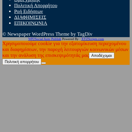
Πολιτική Απορρήτου
Ροή Ειδήσεων
ΔΙΑΦΗΜΙΣΕΙΣ
ΕΠΙΚΟΙΝΩΝΙΑ
© Newspaper WordPress Theme by TagDiv
WP2Social Auto Publish
Powered By :
XYZScripts.com
Χρησιμοποιούμε cookie για την εξατομίκευση περιεχομένου
και διαφημίσεων, την παροχή λειτουργιών κοινωνικών μέσων
και την ανάλυση της επισκεψιμότητάς μας
Αποδέχομαι
Πολιτική απορρήτου