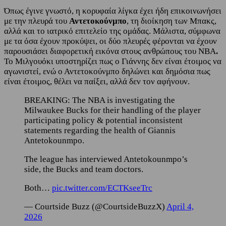
Όπως έγινε γνωστό, η κορυφαία λίγκα έχει ήδη επικοινωνήσει
με την πλευρά του
Αντετοκούνμπο
, τη διοίκηση των Μπακς,
αλλά και το ιατρικό επιτελείο της ομάδας. Μάλιστα, σύμφωνα
με τα όσα έχουν προκύψει, οι δύο πλευρές φέρονται να έχουν
παρουσιάσει διαφορετική εικόνα στους ανθρώπους του ΝΒΑ
.
Το Μιλγουόκι υποστηρίζει πως ο Γιάννης δεν είναι έτοιμος να
αγωνιστεί, ενώ ο Αντετοκούνμπο δηλώνει και δημόσια πως
είναι έτοιμος, θέλει να παίξει, αλλά δεν τον αφήνουν.
BREAKING: The NBA is investigating the
Milwaukee Bucks for their handling of the player
participating policy & potential inconsistent
statements regarding the health of Giannis
Antetokounmpo.
The league has interviewed Antetokounmpo’s
side, the Bucks and team doctors.
Both…
pic.twitter.com/ECTKseeTrc
— Courtside Buzz (@CourtsideBuzzX)
April 4,
2026