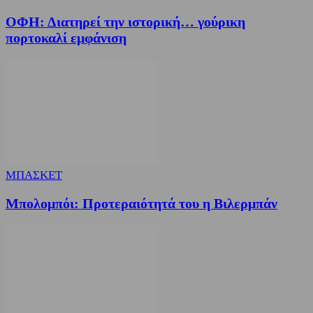
ΟΦΗ: Διατηρεί την ιστορική… γούρικη
πορτοκαλί εμφάνιση
ΜΠΑΣΚΕΤ
Μπολομπόι: Προτεραιότητά του η Βιλερμπάν