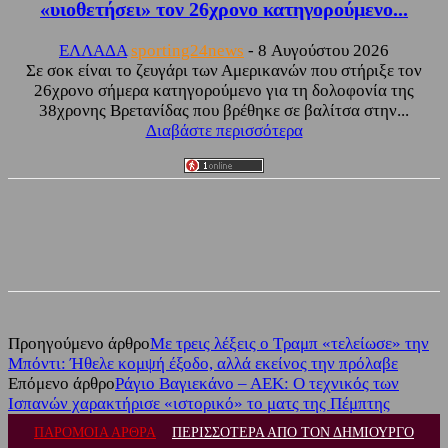
«υιοθετήσει» τον 26χρονο κατηγορούμενο...
ΕΛΛΑΔΑ
sporting24news
-
8 Αυγούστου 2026
Σε σοκ είναι το ζευγάρι των Αμερικανών που στήριξε τον
26χρονο σήμερα κατηγορούμενο για τη δολοφονία της
38χρονης Βρετανίδας που βρέθηκε σε βαλίτσα στην...
Διαβάστε περισσότερα
Facebook
Twitter
Προηγούμενο άρθρο
Με τρεις λέξεις ο Τραμπ «τελείωσε» την
Μπόντι: Ήθελε κομψή έξοδο, αλλά εκείνος την πρόλαβε
Επόμενο άρθρο
Ράγιο Βαγιεκάνο – ΑΕΚ: Ο τεχνικός των
Ισπανών χαρακτήρισε «ιστορικό» το ματς της Πέμπτης
ΠΑΡΟΜΟΙΑ ΑΡΘΡΑ
ΠΕΡΙΣΣΟΤΕΡΑ ΑΠΟ ΤΟΝ ΔΗΜΙΟΥΡΓΟ