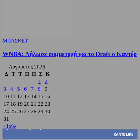
ΜΠΑΣΚΕΤ
WNBA: Δήλωσε συμμετοχή για το Draft ο Καντέρ
Αύγουστος 2026
Δ
Τ
Τ
Π
Π
Σ
Κ
1
2
3
4
5
6
7
8
9
10
11
12
13
14
15
16
17
18
19
20
21
22
23
24
25
26
27
28
29
30
31
« Ιούλ
3,822
Υποστηρικτές
ΚΆΝΤΕ LIKE