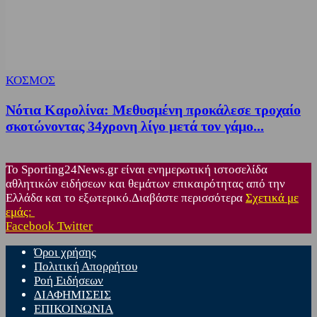
ΚΟΣΜΟΣ
Νότια Καρολίνα: Μεθυσμένη προκάλεσε τροχαίο
σκοτώνοντας 34χρονη λίγο μετά τον γάμο...
Το Sporting24News.gr είναι ενημερωτική ιστοσελίδα
αθλητικών ειδήσεων και θεμάτων επικαιρότητας από την
Ελλάδα και το εξωτερικό.Διαβάστε περισσότερα
Σχετικά με
εμάς:
Facebook
Twitter
Όροι χρήσης
Πολιτική Απορρήτου
Ροή Ειδήσεων
ΔΙΑΦΗΜΙΣΕΙΣ
ΕΠΙΚΟΙΝΩΝΙΑ