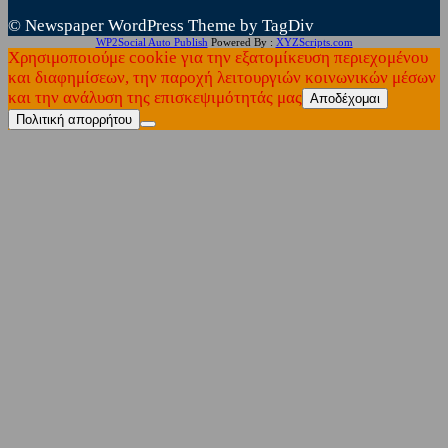
© Newspaper WordPress Theme by TagDiv
WP2Social Auto Publish
Powered By :
XYZScripts.com
Χρησιμοποιούμε cookie για την εξατομίκευση περιεχομένου
και διαφημίσεων, την παροχή λειτουργιών κοινωνικών μέσων
και την ανάλυση της επισκεψιμότητάς μας
Αποδέχομαι
Πολιτική απορρήτου