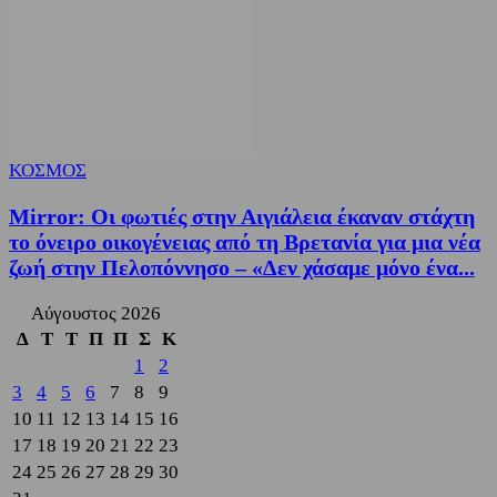
ΚΟΣΜΟΣ
Mirror: Οι φωτιές στην Αιγιάλεια έκαναν στάχτη
το όνειρο οικογένειας από τη Βρετανία για μια νέα
ζωή στην Πελοπόννησο – «Δεν χάσαμε μόνο ένα...
Αύγουστος 2026
Δ
Τ
Τ
Π
Π
Σ
Κ
1
2
3
4
5
6
7
8
9
10
11
12
13
14
15
16
17
18
19
20
21
22
23
24
25
26
27
28
29
30