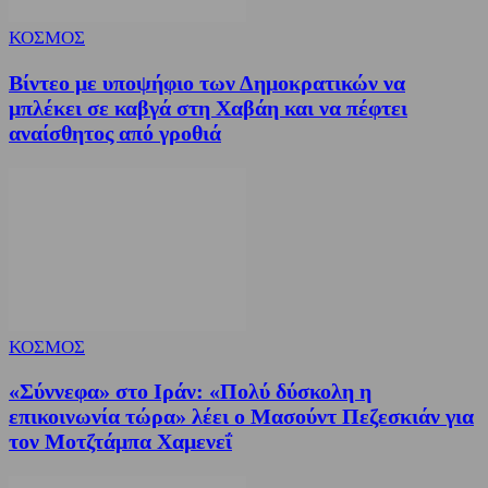
ΚΟΣΜΟΣ
Βίντεο με υποψήφιο των Δημοκρατικών να
μπλέκει σε καβγά στη Χαβάη και να πέφτει
αναίσθητος από γροθιά
ΚΟΣΜΟΣ
«Σύννεφα» στο Ιράν: «Πολύ δύσκολη η
επικοινωνία τώρα» λέει ο Μασούντ Πεζεσκιάν για
τον Μοτζτάμπα Χαμενεΐ