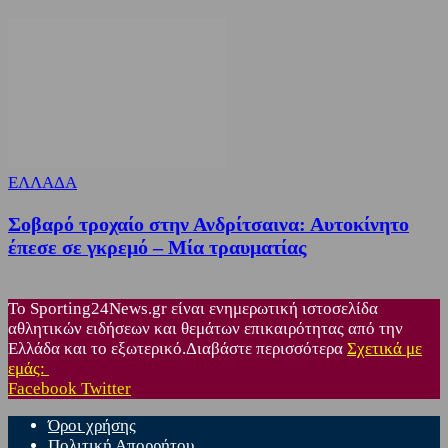
ΕΛΛΑΔΑ
Σοβαρό τροχαίο στην Ανδρίτσαινα: Αυτοκίνητο
έπεσε σε γκρεμό – Μία τραυματίας
Το Sporting24News.gr είναι ενημερωτική ιστοσελίδα
αθλητικών ειδήσεων και θεμάτων επικαιρότητας από την
Ελλάδα και το εξωτερικό.Διαβάστε περισσότερα
Σχετικά με
εμάς:
Facebook
Twitter
Όροι χρήσης
Πολιτική Απορρήτου