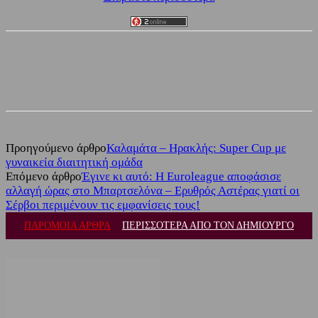
Facebook
Twitter
Προηγούμενο άρθρο
Καλαμάτα – Ηρακλής: Super Cup με
γυναικεία διαιτητική ομάδα
Επόμενο άρθρο
Έγινε κι αυτό: Η Euroleague αποφάσισε
αλλαγή ώρας στο Μπαρτσελόνα – Ερυθρός Αστέρας γιατί οι
Σέρβοι περιμένουν τις εμφανίσεις τους!
ΠΑΡΟΜΟΙΑ ΑΡΘΡΑ
ΠΕΡΙΣΣΟΤΕΡΑ ΑΠΟ ΤΟΝ ΔΗΜΙΟΥΡΓΟ