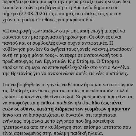
περισσότερο από μία ώρα την ημέρα μεταξύ των ηλικιών δύο
και πέντε ετών: η κυβέρνηση στη Βρετανία δημοσίευσε
σήμερα (27.03.2026) τις επίσημες συστάσεις της για τον
χρόνο μπροστά σε οθόνες για μικρά παιδιά.
«Η ανατροφή των παιδιών στην ψηφιακή εποχή μπορεί να
φαίνεται σαν μια πραγματική πρόκληση. Οι οθόνες είναι
παντού και οι συμβουλές είναι συχνά αντιφατικές. Η
κυβέρνησή μου δεν θα αφήσει τους γονείς να αντιμετωπίσουν
αυτή τη μάχη μόνοι τους», ανέφερε σε ανακοίνωσή του ο
πρωθυπουργός των Εργατικών Κιρ Στάρμερ. Ο Στάρμερ
επρόκειτο σήμερα να επισκεφθεί σχολείο στο νότιο Λονδίνο
της Βρετανίας για να ανακοινώσει αυτές τις νέες συστάσεις.
Για να βοηθηθούν οι γονείς να θέσουν όρια και να αποφύγουν
τις βλαβερές συνέπειες για τις οποίες προειδοποιούν πολλοί
ειδικοί, οι κανόνες θα είναι απλοί. Συγκεκριμένα, προτείνεται
να αποφεύγεται η έκθεση παιδιών ηλικίας
δύο έως πέντε
ετών σε οθόνες κατά τη διάρκεια των γευμάτων ή πριν τον
ύπνο
και να διασφαλίζεται, ει δυνατόν, ότι παρίσταται
ενήλικας, σύμφωνα με το έγγραφο που δημοσιεύθηκε
ηλεκτρονικά από την κυβέρνηση στον επίσημο ιστότοπο που
είναι αφιερωμένος στην πρώιμη παιδική ηλικία.