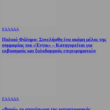
ΕΛΛΑΔΑ
Παλαιό Φάληρο: Συνελήφθη ένα ακόμη μέλος της
συμμορίας του «Έντικ» – Κατηγορείται για
εκβιασμούς και ξυλοδαρμούς επιχειρηματιών
ΕΛΛΑΔΑ
«Βαρύ» το αποτύπωμα της καταστροφικής