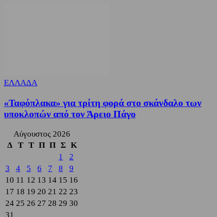
ΕΛΛΑΔΑ
«Ταφόπλακα» για τρίτη φορά στο σκάνδαλο των
υποκλοπών από τον Άρειο Πάγο
Αύγουστος 2026
Δ
Τ
Τ
Π
Π
Σ
Κ
1
2
3
4
5
6
7
8
9
10
11
12
13
14
15
16
17
18
19
20
21
22
23
24
25
26
27
28
29
30
31