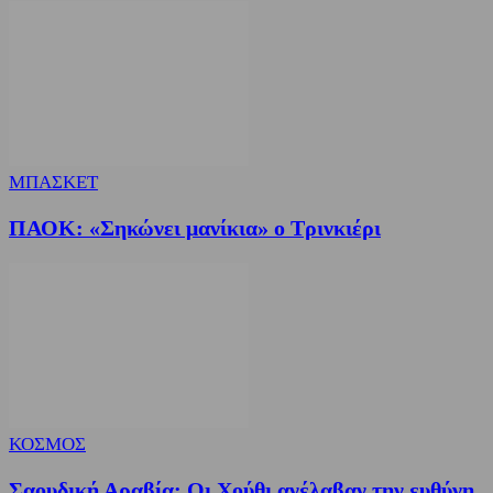
ΜΠΑΣΚΕΤ
ΠΑΟΚ: «Σηκώνει μανίκια» ο Τρινκιέρι
ΚΟΣΜΟΣ
Σαουδική Αραβία: Οι Χούθι ανέλαβαν την ευθύνη