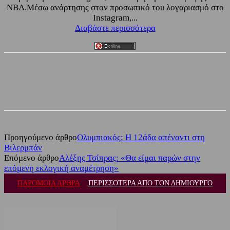
NBA.Μέσω ανάρτησης στον προσωπικό του λογαριασμό στο
Instagram,...
Διαβάστε περισσότερα
Facebook
Twitter
Προηγούμενο άρθρο
Ολυμπιακός: Η 12άδα απέναντι στη
Βιλερμπάν
Επόμενο άρθρο
Αλέξης Τσίπρας: «Θα είμαι παρών στην
επόμενη εκλογική αναμέτρηση»
ΠΑΡΟΜΟΙΑ ΑΡΘΡΑ
ΠΕΡΙΣΣΟΤΕΡΑ ΑΠΟ ΤΟΝ ΔΗΜΙΟΥΡΓΟ