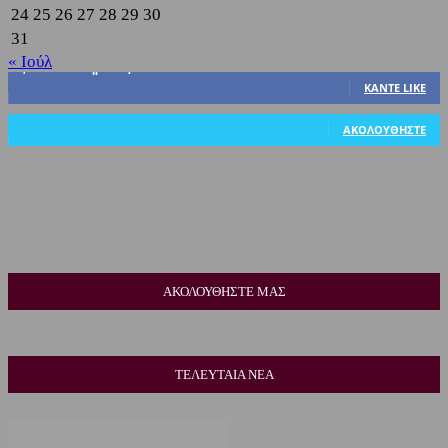
24
25
26
27
28
29
30
31
« Ιούλ
3,822
Υποστηρικτές
ΚΆΝΤΕ LIKE
318
Ακόλουθοι
ΑΚΟΛΟΥΘΉΣΤΕ
ΑΚΟΛΟΥΘΗΣΤΕ ΜΑΣ
ΤΕΛΕΥΤΑΙΑ ΝΕΑ