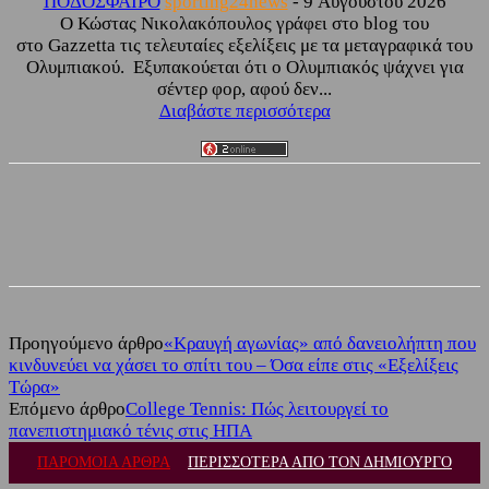
ΠΟΔΟΣΦΑΙΡΟ
sporting24news
-
9 Αυγούστου 2026
Ο Κώστας Νικολακόπουλος γράφει στο blog του
στο Gazzetta τις τελευταίες εξελίξεις με τα μεταγραφικά του
Ολυμπιακού. Εξυπακούεται ότι ο Ολυμπιακός ψάχνει για
σέντερ φορ, αφού δεν...
Διαβάστε περισσότερα
Facebook
Twitter
Προηγούμενο άρθρο
«Κραυγή αγωνίας» από δανειολήπτη που
κινδυνεύει να χάσει το σπίτι του – Όσα είπε στις «Εξελίξεις
Τώρα»
Επόμενο άρθρο
College Tennis: Πώς λειτουργεί το
πανεπιστημιακό τένις στις ΗΠΑ
ΠΑΡΟΜΟΙΑ ΑΡΘΡΑ
ΠΕΡΙΣΣΟΤΕΡΑ ΑΠΟ ΤΟΝ ΔΗΜΙΟΥΡΓΟ