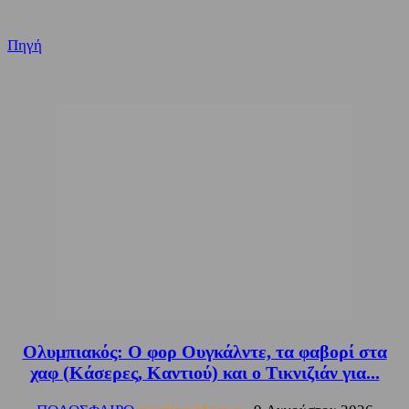
Πηγή
Ολυμπιακός: Ο φορ Ουγκάλντε, τα φαβορί στα
χαφ (Κάσερες, Καντιού) και ο Τικνιζιάν για...