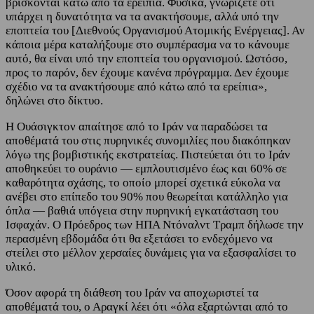
βρίσκονται κάτω από τα ερείπια. Φυσικά, γνωρίζετε ότι
υπάρχει η δυνατότητα να τα ανακτήσουμε, αλλά υπό την
εποπτεία του [Διεθνούς Οργανισμού Ατομικής Ενέργειας]. Αν
κάποια μέρα καταλήξουμε στο συμπέρασμα να το κάνουμε
αυτό, θα είναι υπό την εποπτεία του οργανισμού. Ωστόσο,
προς το παρόν, δεν έχουμε κανένα πρόγραμμα. Δεν έχουμε
σχέδιο να τα ανακτήσουμε από κάτω από τα ερείπια»,
δηλώνει στο δίκτυο.
Η Ουάσιγκτον απαίτησε από το Ιράν να παραδώσει τα
αποθέματά του στις πυρηνικές συνομιλίες που διακόπηκαν
λόγω της βομβιστικής εκστρατείας. Πιστεύεται ότι το Ιράν
αποθηκεύει το ουράνιο — εμπλουτισμένο έως και 60% σε
καθαρότητα σχάσης, το οποίο μπορεί σχετικά εύκολα να
ανέβει στο επίπεδο του 90% που θεωρείται κατάλληλο για
όπλα — βαθιά υπόγεια στην πυρηνική εγκατάσταση του
Ισφαχάν. Ο Πρόεδρος των ΗΠΑ Ντόναλντ Τραμπ δήλωσε την
περασμένη εβδομάδα ότι θα εξετάσει το ενδεχόμενο να
στείλει στο μέλλον χερσαίες δυνάμεις για να εξασφαλίσει το
υλικό.
Όσον αφορά τη διάθεση του Ιράν να αποχωριστεί τα
αποθέματά του, ο Αραγκί λέει ότι «όλα εξαρτώνται από το