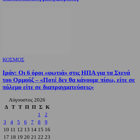
ΚΟΣΜΟΣ
Ιράν: Οι 6 όροι «φωτιά» στις ΗΠΑ για τα Στενά
του Ορμούζ – «Ποτέ δεν θα κάνουμε πίσω, είτε σε
πόλεμο είτε σε διαπραγματεύσεις»
Αύγουστος 2026
Δ
Τ
Τ
Π
Π
Σ
Κ
1
2
3
4
5
6
7
8
9
10
11
12
13
14
15
16
17
18
19
20
21
22
23