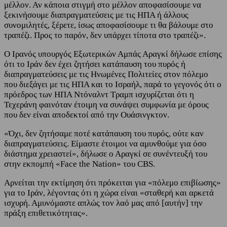
μέλλον. Αν κάποια στιγμή στο μέλλον αποφασίσουμε να
ξεκινήσουμε διαπραγματεύσεις με τις ΗΠΑ ή άλλους
συνομιλητές, ξέρετε, ίσως αποφασίσουμε τι θα βάλουμε στο
τραπέζι. Προς το παρόν, δεν υπάρχει τίποτα στο τραπέζι».
Ο Ιρανός υπουργός Εξωτερικών Αμπάς Αραγκί δήλωσε επίσης
ότι το Ιράν δεν έχει ζητήσει κατάπαυση του πυρός ή
διαπραγματεύσεις με τις Ηνωμένες Πολιτείες στον πόλεμο
που διεξάγει με τις ΗΠΑ και το Ισραήλ, παρά το γεγονός ότι ο
πρόεδρος των ΗΠΑ Ντόναλντ Τραμπ ισχυρίζεται ότι η
Τεχεράνη φαινόταν έτοιμη να συνάψει συμφωνία με όρους
που δεν είναι αποδεκτοί από την Ουάσινγκτον.
«Όχι, δεν ζητήσαμε ποτέ κατάπαυση του πυρός, ούτε καν
διαπραγματεύσεις. Είμαστε έτοιμοι να αμυνθούμε για όσο
διάστημα χρειαστεί», δήλωσε ο Αραγκί σε συνέντευξή του
στην εκπομπή «Face the Nation» του CBS.
Αρνείται την εκτίμηση ότι πρόκειται για «πόλεμο επιβίωσης»
για το Ιράν, λέγοντας ότι η χώρα είναι «σταθερή και αρκετά
ισχυρή. Αμυνόμαστε απλώς τον λαό μας από [αυτήν] την
πράξη επιθετικότητας».