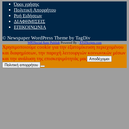
Όροι χρήσης
Πολιτική Απορρήτου
Ροή Ειδήσεων
ΔΙΑΦΗΜΙΣΕΙΣ
ΕΠΙΚΟΙΝΩΝΙΑ
© Newspaper WordPress Theme by TagDiv
WP2Social Auto Publish
Powered By :
XYZScripts.com
Χρησιμοποιούμε cookie για την εξατομίκευση περιεχομένου
και διαφημίσεων, την παροχή λειτουργιών κοινωνικών μέσων
και την ανάλυση της επισκεψιμότητάς μας
Αποδέχομαι
Πολιτική απορρήτου