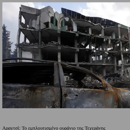
Αραγτσί: Το εμπλουτισμένο ουράνιο της Τεχεράνης