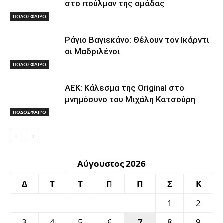
στο πούλμαν της ομάδας
ΠΟΔΟΣΦΑΙΡΟ
Ράγιο Βαγιεκάνο: Θέλουν τον Ικάρντι
οι Μαδριλένοι
ΠΟΔΟΣΦΑΙΡΟ
ΑΕΚ: Κάλεσμα της Original στο
μνημόσυνο του Μιχάλη Κατσούρη
ΠΟΔΟΣΦΑΙΡΟ
Αύγουστος 2026
Δ
Τ
Τ
Π
Π
Σ
Κ
1
2
3
4
5
6
7
8
9