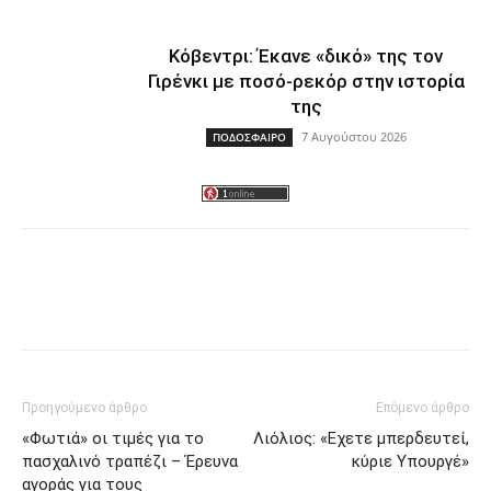
Κόβεντρι: Έκανε «δικό» της τον
Γιρένκι με ποσό-ρεκόρ στην ιστορία
της
7 Αυγούστου 2026
ΠΟΔΟΣΦΑΙΡΟ
Facebook
Twitter
Προηγούμενο άρθρο
Επόμενο άρθρο
«Φωτιά» οι τιμές για το
Λιόλιος: «Εχετε μπερδευτεί,
πασχαλινό τραπέζι – Έρευνα
κύριε Υπουργέ»
αγοράς για τους