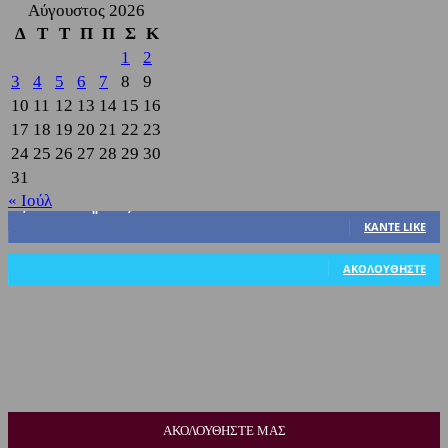
Αύγουστος 2026
Δ
Τ
Τ
Π
Π
Σ
Κ
1
2
3
4
5
6
7
8
9
10
11
12
13
14
15
16
17
18
19
20
21
22
23
24
25
26
27
28
29
30
31
« Ιούλ
3,822
Υποστηρικτές
ΚΆΝΤΕ LIKE
318
Ακόλουθοι
ΑΚΟΛΟΥΘΉΣΤΕ
ΑΚΟΛΟΥΘΗΣΤΕ ΜΑΣ