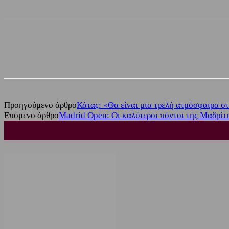
Share
Facebook
Twitter
Προηγούμενο άρθρο
Κάτας: «Θα είναι μια τρελή ατμόσφαιρα 
Επόμενο άρθρο
Madrid Open: Οι καλύτεροι πόντοι της Μαδρίτη