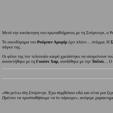
Share
Facebook
Twitter
Μετά την κατάκτηση του πρωταθλήματος με τη Σπόρτινγκ, ο Ρο
Το οικοδόμημα του
Ρούμπεν Αμορίμ
έχει πλέον… στέμμα. Η
Σ
πάγκο της.
Οι φίλοι της τον τελευταίο καιρό χρειάστηκε να υπομείνουν π
συναντήθηκε με τη
Γουέστ Χαμ
, συνδέθηκε με την
Τσέλσι
… Ο ί
«Θα μείνω στη Σπόρτινγκ. Έχω συμβόλαιο εδώ και είναι μια ξεχ
Πρέεπει να προσπαθήσουμε να το πάρουμε»
, ανέφερε χαρακτηρ