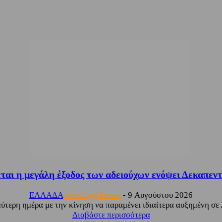
αι η μεγάλη έξοδος των αδειούχων ενόψει Δεκαπεν
ΕΛΛΑΔΑ
sporting24news
-
9 Αυγούστου 2026
ύτερη ημέρα με την κίνηση να παραμένει ιδιαίτερα αυξημένη σε λ
Διαβάστε περισσότερα