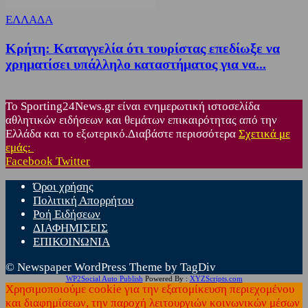
ΕΛΛΑΔΑ
Κρήτη: Καταγγελία ότι τουρίστας επεδίωξε να
χρηματίσει υπάλληλο καταστήματος για να...
Το Sporting24News.gr είναι ενημερωτική ιστοσελίδα
αθλητικών ειδήσεων και θεμάτων επικαιρότητας από την
Ελλάδα και το εξωτερικό.Διαβάστε περισσότερα
Σχετικά με
εμάς:
Facebook
Twitter
Όροι χρήσης
Πολιτική Απορρήτου
Ροή Ειδήσεων
ΔΙΑΦΗΜΙΣΕΙΣ
ΕΠΙΚΟΙΝΩΝΙΑ
© Newspaper WordPress Theme by TagDiv
WP2Social Auto Publish
Powered By :
XYZScripts.com
Χρησιμοποιούμε cookie για την εξατομίκευση περιεχομένου
και διαφημίσεων, την παροχή λειτουργιών κοινωνικών μέσων