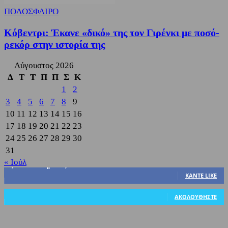
ΠΟΔΟΣΦΑΙΡΟ
Κόβεντρι: Έκανε «δικό» της τον Γιρένκι με ποσό-
ρεκόρ στην ιστορία της
Αύγουστος 2026
Δ
Τ
Τ
Π
Π
Σ
Κ
1
2
3
4
5
6
7
8
9
10
11
12
13
14
15
16
17
18
19
20
21
22
23
24
25
26
27
28
29
30
31
« Ιούλ
3,822
Υποστηρικτές
ΚΆΝΤΕ LIKE
318
Ακόλουθοι
ΑΚΟΛΟΥΘΉΣΤΕ