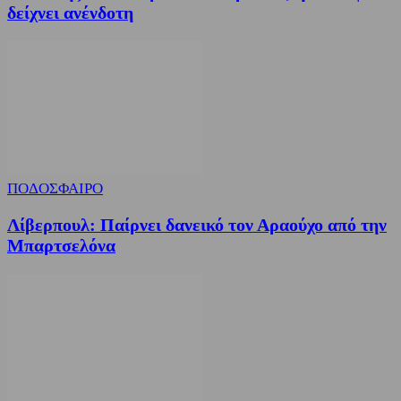
δείχνει ανένδοτη
ΠΟΔΟΣΦΑΙΡΟ
Λίβερπουλ: Παίρνει δανεικό τον Αραούχο από την
Μπαρτσελόνα