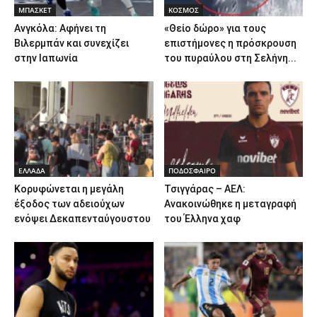
ΜΠΑΣΚΕΤ
ΚΟΣΜΟΣ
Ανγκόλα: Αφήνει τη
«Θείο δώρο» για τους
Βιλερμπάν και συνεχίζει
επιστήμονες η πρόσκρουση
στην Ιαπωνία
του πυραύλου στη Σελήνη...
ΕΛΛΑΔΑ
ΠΟΔΟΣΦΑΙΡΟ
Κορυφώνεται η μεγάλη
Τσιγγάρας – ΑΕΛ:
έξοδος των αδειούχων
Ανακοινώθηκε η μεταγραφή
ενόψει Δεκαπενταύγουστου
του Έλληνα χαφ