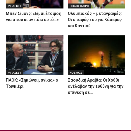
ΜΠΑΣΚΕΤ
ΠΟΔΟΣΦΑΙΡΟ
Μπεν Σίμονς: «Είμαι έτοιμος
Ολυμπιακός – μεταγραφές:
για όπου κι αν πάει αυτό…»
Οι επαφές του για Κάσερες
και Καντιού
ΜΠΑΣΚΕΤ
ΚΟΣΜΟΣ
ΠΑΟΚ: «Σηκώνει μανίκια» ο
Σαουδική Αραβία: Οι Χούθι
Τρινκιέρι
ανέλαβαν την ευθύνη για την
επίθεση σε...