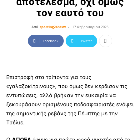
αποτέλεσμα, όχι όμως
τον εαυτό του
Από
sporting24news
-
17 Φεβρουαρίου 2025
Facebook
Twitter
Επιστροφή στα τρίποντα για τους
«γαλαζοκίτρινους», που όμως δεν κέρδισαν τις
εντυπώσεις, αλλά βρήκαν την ευκαιρία να
ξεκουράσουν ορισμένους ποδοσφαιριστές ενόψει
της σημαντικής ρεβάνς της Πέμπτης με την
Τσέλιε.
Ο
ΑΠΟΕΛ
έφυγε για πρώτη φορά νικητής από το