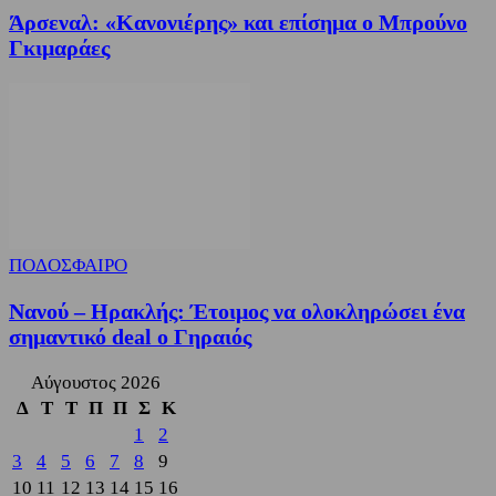
Άρσεναλ: «Κανονιέρης» και επίσημα ο Μπρούνο
Γκιμαράες
ΠΟΔΟΣΦΑΙΡΟ
Νανού – Ηρακλής: Έτοιμος να ολοκληρώσει ένα
σημαντικό deal ο Γηραιός
Αύγουστος 2026
Δ
Τ
Τ
Π
Π
Σ
Κ
1
2
3
4
5
6
7
8
9
10
11
12
13
14
15
16