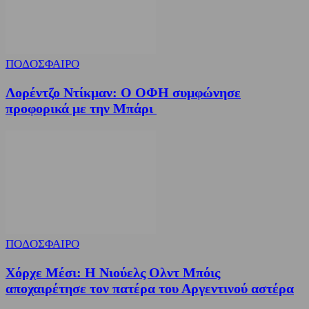
ΠΟΔΟΣΦΑΙΡΟ
Λορέντζο Ντίκμαν: Ο ΟΦΗ συμφώνησε
προφορικά με την Μπάρι
ΠΟΔΟΣΦΑΙΡΟ
Χόρχε Μέσι: Η Νιούελς Ολντ Μπόις
αποχαιρέτησε τον πατέρα του Αργεντινού αστέρα