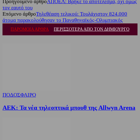
Προηγούμενο άρθρο
ΑΠΟΕΛ: Βρήκε το αποτέλεσμα, όχι όμως
τον εαυτό του
Επόμενο άρθρο
Τηλεθέαση τελικού: Τουλάχιστον 824.000
άτομα παρακολούθησαν το Παναθηναϊκός-Ολυμπιακός
ΠΑΡΟΜΟΙΑ ΑΡΘΡΑ
ΠΕΡΙΣΣΟΤΕΡΑ ΑΠΟ ΤΟΝ ΔΗΜΙΟΥΡΓΟ
ΠΟΔΟΣΦΑΙΡΟ
ΑΕΚ: Τα νέα τηλεοπτικά μπουθ της Allwyn Arena