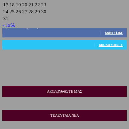
17
18
19
20
21
22
23
24
25
26
27
28
29
30
31
« Ιούλ
3,822
Υποστηρικτές
ΚΆΝΤΕ LIKE
318
Ακόλουθοι
ΑΚΟΛΟΥΘΉΣΤΕ
ΑΚΟΛΟΥΘΗΣΤΕ ΜΑΣ
ΤΕΛΕΥΤΑΙΑ ΝΕΑ