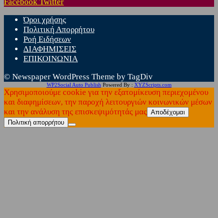
Facebook
Twitter
Όροι χρήσης
Πολιτική Απορρήτου
Ροή Ειδήσεων
ΔΙΑΦΗΜΙΣΕΙΣ
ΕΠΙΚΟΙΝΩΝΙΑ
© Newspaper WordPress Theme by TagDiv
WP2Social Auto Publish
Powered By :
XYZScripts.com
Χρησιμοποιούμε cookie για την εξατομίκευση περιεχομένου
και διαφημίσεων, την παροχή λειτουργιών κοινωνικών μέσων
και την ανάλυση της επισκεψιμότητάς μας
Αποδέχομαι
Πολιτική απορρήτου