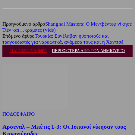
Προηγούμενο άρθρο
Shanghai Masters: Ο Μεντβέντεφ νίκησε
Τιέν και…κράμπες (vids)
Επόμενο άρθρο
Τουρκία: Συνέλαβαν ηθοποιούς και
τραγουδιστές για ναρκωτικά, ανάμεσά τους και η Χαντισέ
ΠΑΡΟΜΟΙΑ ΑΡΘΡΑ
ΠΕΡΙΣΣΟΤΕΡΑ ΑΠΟ ΤΟΝ ΔΗΜΙΟΥΡΓΟ
ΠΟΔΟΣΦΑΙΡΟ
Άρσεναλ – Μπέτις 1-3: Οι Ισπανοί νίκησαν τους
Κανονιέρηδες