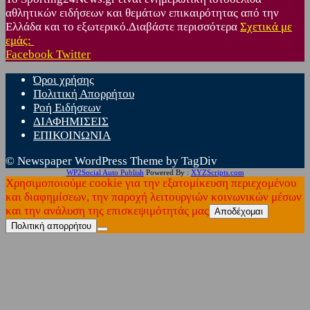
αθλητικών ειδήσεων και θεμάτων επικαιρότητας από την
Ελλάδα και το εξωτερικό.Διαβάστε περισσότερα
Σχετικά με
εμάς:
Facebook
Twitter
Όροι χρήσης
Πολιτική Απορρήτου
Ροή Ειδήσεων
ΔΙΑΦΗΜΙΣΕΙΣ
ΕΠΙΚΟΙΝΩΝΙΑ
© Newspaper WordPress Theme by TagDiv
WP2Social Auto Publish
Powered By :
XYZScripts.com
Χρησιμοποιούμε cookie για την εξατομίκευση περιεχομένου
και διαφημίσεων, την παροχή λειτουργιών κοινωνικών μέσων
και την ανάλυση της επισκεψιμότητάς μας
Αποδέχομαι
Πολιτική απορρήτου