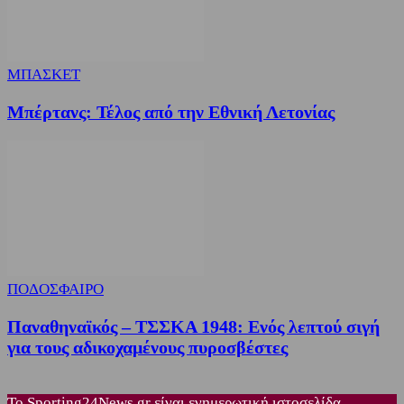
ΜΠΑΣΚΕΤ
Μπέρτανς: Τέλος από την Εθνική Λετονίας
ΠΟΔΟΣΦΑΙΡΟ
Παναθηναϊκός – ΤΣΣΚΑ 1948: Ενός λεπτού σιγή
για τους αδικοχαμένους πυροσβέστες
Το Sporting24News.gr είναι ενημερωτική ιστοσελίδα