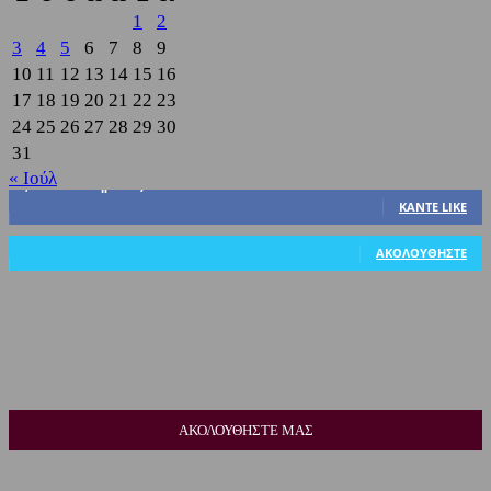
1
2
3
4
5
6
7
8
9
10
11
12
13
14
15
16
17
18
19
20
21
22
23
24
25
26
27
28
29
30
31
« Ιούλ
3,822
Υποστηρικτές
ΚΆΝΤΕ LIKE
318
Ακόλουθοι
ΑΚΟΛΟΥΘΉΣΤΕ
ΑΚΟΛΟΥΘΗΣΤΕ ΜΑΣ