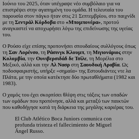
Ιούνιο του 2025, όταν υπέγραψε νέο συμβόλαιο για να
επιστρέψει στην αγαπημένη του ομάδα. Η τελευταία του
παρουσία στον πάγκο ήταν στις 21 Σεπτεμβρίου, στο παιχνίδι
με τη
Σεντράλ Κόρδοβα
στο
«Μπομπονέρα»
, προτού
αναγκαστεί να αποχωρήσει λόγω της επιδείνωσης της υγείας
του.
Ο Ρούσο είχε επίσης προπονήσει σπουδαίους συλλόγους όπως
τη
Σαν
Λορένσο
, τη
Ράσινγκ Κλουμπ
, τη
Μιγιονάριος
στην
Κολομβία
, την
Ουνιβερσιδάδ δε Τσίλε
, τη Μορέλια στο
Μεξικό, αλλά και την
Αλ Νασρ
στη
Σαουδική Αραβία
. Ως
ποδοσφαιριστής, υπήρξε «σημαία» της Εστουδιάντες ντε λα
Πλάτα, με την οποία κατέκτησε δύο πρωταθλήματα (1982 και
1983).
Ο χαμός του έχει σκορπίσει θλίψη στις τάξεις των οπαδών
των ομάδων που προπόνησε, αλλά και μεταξύ των παικτών
που καθοδήγησε κατά τη διάρκεια της μεγάλης καριέρας του.
El Club Atlético Boca Juniors comunica con
profunda tristeza el fallecimiento de Miguel
Ángel Russo.