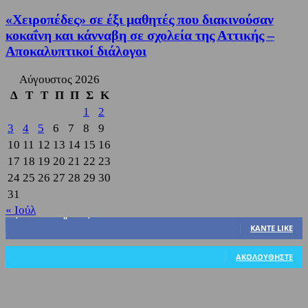
«Χειροπέδες» σε έξι μαθητές που διακινούσαν
κοκαΐνη και κάνναβη σε σχολεία της Αττικής –
Αποκαλυπτικοί διάλογοι
Αύγουστος 2026
Δ
Τ
Τ
Π
Π
Σ
Κ
1
2
3
4
5
6
7
8
9
10
11
12
13
14
15
16
17
18
19
20
21
22
23
24
25
26
27
28
29
30
31
« Ιούλ
3,822
Υποστηρικτές
ΚΆΝΤΕ LIKE
318
Ακόλουθοι
ΑΚΟΛΟΥΘΉΣΤΕ