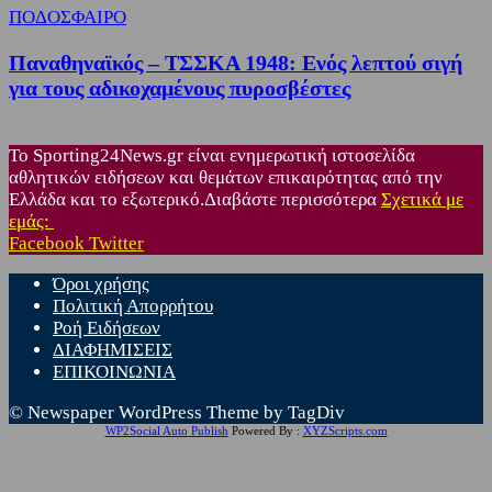
ΠΟΔΟΣΦΑΙΡΟ
Παναθηναϊκός – ΤΣΣΚΑ 1948: Ενός λεπτού σιγή
για τους αδικοχαμένους πυροσβέστες
Το Sporting24News.gr είναι ενημερωτική ιστοσελίδα
αθλητικών ειδήσεων και θεμάτων επικαιρότητας από την
Ελλάδα και το εξωτερικό.Διαβάστε περισσότερα
Σχετικά με
εμάς:
Facebook
Twitter
Όροι χρήσης
Πολιτική Απορρήτου
Ροή Ειδήσεων
ΔΙΑΦΗΜΙΣΕΙΣ
ΕΠΙΚΟΙΝΩΝΙΑ
© Newspaper WordPress Theme by TagDiv
WP2Social Auto Publish
Powered By :
XYZScripts.com