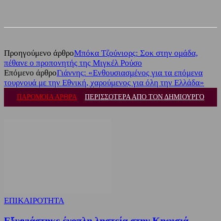
Facebook
Twitter
Προηγούμενο άρθρο
Μπόκα Τζούνιορς: Σοκ στην ομάδα,
πέθανε ο προπονητής της Μιγκέλ Ρούσο
Επόμενο άρθρο
Γιάννης: «Ενθουσιασμένος για τα επόμενα
τουρνουά με την Εθνική, χαρούμενος για όλη την Ελλάδα»
ΠΑΡΟΜΟΙΑ ΑΡΘΡΑ
ΠΕΡΙΣΣΟΤΕΡΑ ΑΠΟ ΤΟΝ ΔΗΜΙΟΥΡΓΟ
ΕΠΙΚΑΙΡΟΤΗΤΑ
Εξιχνιάστηκε ένοπλη ληστεία στην Κηφισιά –