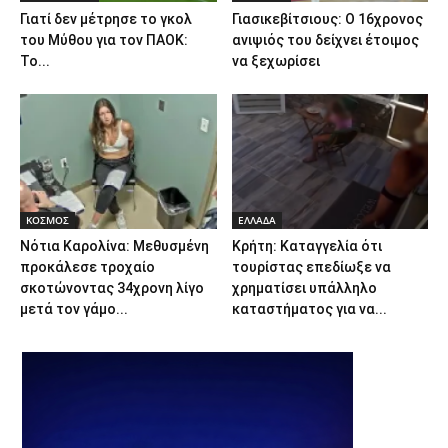
Γιατί δεν μέτρησε το γκολ
Γιασικεβίτσιους: Ο 16χρονος
του Μύθου για τον ΠΑΟΚ:
ανιψιός του δείχνει έτοιμος
Το...
να ξεχωρίσει
ΚΟΣΜΟΣ
ΕΛΛΑΔΑ
Νότια Καρολίνα: Μεθυσμένη
Κρήτη: Καταγγελία ότι
προκάλεσε τροχαίο
τουρίστας επεδίωξε να
σκοτώνοντας 34χρονη λίγο
χρηματίσει υπάλληλο
μετά τον γάμο...
καταστήματος για να...