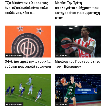
Τζο Μπάιντεν: «Ο καρκίνος
Marfin: Την Τρίτη
έχει εξαπλωθεί, είναι πολύ
απολογείται η 46χρονη που
επώδυνο», λέει ο...
κατηγορείται για συμμετοχή
στον...
ΠΟΔΟΣΦΑΙΡΟ
ΜΠΑΣΚΕΤ
ΟΦΗ: Διατηρεί την ιστορική…
Μπολομπόι: Προτεραιότητά
γούρικη πορτοκαλί εμφάνιση
του η Βιλερμπάν
ΠΟΔΟΣΦΑΙΡΟ
ΜΠΑΣΚΕΤ