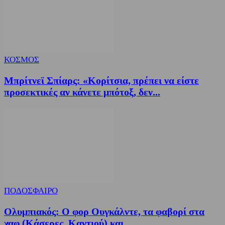
ΚΟΣΜΟΣ
Μπρίτνεϊ Σπίαρς: «Κορίτσια, πρέπει να είστε
προσεκτικές αν κάνετε μπότοξ, δεν...
ΠΟΔΟΣΦΑΙΡΟ
Ολυμπιακός: Ο φορ Ουγκάλντε, τα φαβορί στα
χαφ (Κάσερες, Καντιού) και...