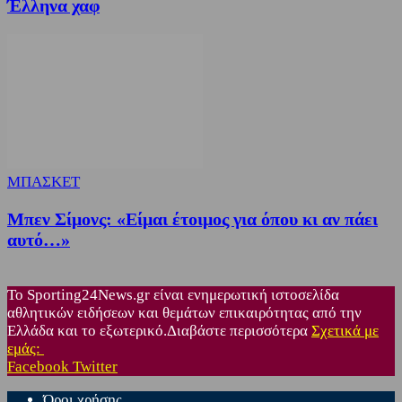
Έλληνα χαφ
ΜΠΑΣΚΕΤ
Μπεν Σίμονς: «Είμαι έτοιμος για όπου κι αν πάει
αυτό…»
Το Sporting24News.gr είναι ενημερωτική ιστοσελίδα
αθλητικών ειδήσεων και θεμάτων επικαιρότητας από την
Ελλάδα και το εξωτερικό.Διαβάστε περισσότερα
Σχετικά με
εμάς:
Facebook
Twitter
Όροι χρήσης