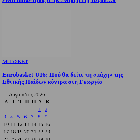
είναι διαθέσιμος στην έναρξη της σεζόν…»
ΜΠΑΣΚΕΤ
Eurobasket U16: Πού θα δείτε τη «μάχη» της
Εθνικής Παίδων κόντρα στη Γεωργία
Αύγουστος 2026
Δ
Τ
Τ
Π
Π
Σ
Κ
1
2
3
4
5
6
7
8
9
10
11
12
13
14
15
16
17
18
19
20
21
22
23
24
25
26
27
28
29
30