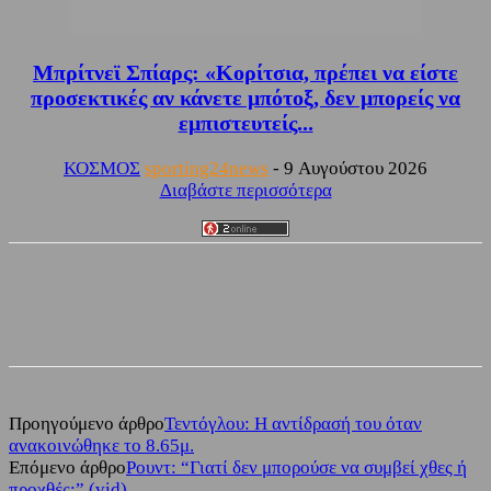
Μπρίτνεϊ Σπίαρς: «Κορίτσια, πρέπει να είστε
προσεκτικές αν κάνετε μπότοξ, δεν μπορείς να
εμπιστευτείς...
ΚΟΣΜΟΣ
sporting24news
-
9 Αυγούστου 2026
Διαβάστε περισσότερα
Facebook
Twitter
Προηγούμενο άρθρο
Τεντόγλου: Η αντίδρασή του όταν
ανακοινώθηκε το 8.65μ.
Επόμενο άρθρο
Ρουντ: “Γιατί δεν μπορούσε να συμβεί χθες ή
προχθές;” (vid)