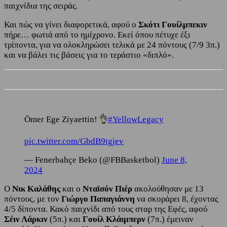
παιχνίδια της σειράς.
Και πώς να γίνει διαφορετικά, αφού ο
Σκότι Γουίλμπεκιν
πήρε… φωτιά από το ημίχρονο. Εκεί όπου πέτυχε έξι
τρίποντα, για να ολοκληρώσει τελικά με 24 πόντους (7/9 3π.)
και να βάλει τις βάσεις για το τεράστιο «διπλό».
Ömer Ege Ziyaettin! 👌
#YellowLegacy
pic.twitter.com/GbdB9tgjev
— Fenerbahçe Beko (@FBBasketbol)
June 8,
2024
Ο
Νικ Καλάθης
και ο
Νταϊσόν Πιέρ
ακολούθησαν με 13
πόντους, με τον
Γιώργο Παπαγιάννη
να σκοράρει 8, έχοντας
4/5 δίποντα. Κακό παιχνίδι από τους σταρ της Εφές, αφού
Σέιν Λάρκιν
(5π.) και
Γουίλ Κλάιμπερν
(7π.) έμειναν