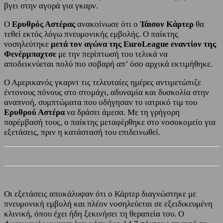
βγει στην αγορά για γκαρν.
Ο
Ερυθρός Αστέρας
ανακοίνωσε ότι ο
Τάισον Κάρτερ
θα
τεθεί εκτός λόγω πνευμονικής εμβολής. Ο παίκτης
νοσηλεύτηκε
μετά τον αγώνα της EuroLeague εναντίον της
Φενέρμπαχτσε
με την περίπτωσή του τελικά να
αποδεικνύεται πολύ πιο σοβαρή απ’ όσο αρχικά εκτιμήθηκε.
Ο Αμερικανός γκαρντ τις τελευταίες ημέρες αντιμετώπιζε
έντονους πόνους στο στομάχι, αδυναμία και δυσκολία στην
αναπνοή, συμπτώματα που οδήγησαν το ιατρικό τιμ του
Ερυθρού Αστέρα
να δράσει άμεσα. Με τη γρήγορη
παρέμβασή τους, ο παίκτης μεταφέρθηκε στο νοσοκομείο για
εξετάσεις, πριν η κατάστασή του επιδεινωθεί.
Οι εξετάσεις αποκάλυψαν ότι ο Κάρτερ διαγνώστηκε με
πνευμονική εμβολή και πλέον νοσηλεύεται σε εξειδικευμένη
κλινική, όπου έχει ήδη ξεκινήσει τη θεραπεία του. Ο