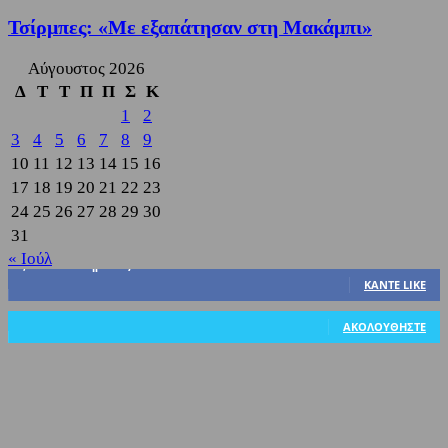
Τσίρμπες: «Με εξαπάτησαν στη Μακάμπι»
Αύγουστος 2026
Δ
Τ
Τ
Π
Π
Σ
Κ
1
2
3
4
5
6
7
8
9
10
11
12
13
14
15
16
17
18
19
20
21
22
23
24
25
26
27
28
29
30
31
« Ιούλ
3,822
Υποστηρικτές
ΚΆΝΤΕ LIKE
318
Ακόλουθοι
ΑΚΟΛΟΥΘΉΣΤΕ