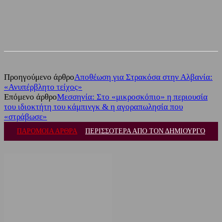
Facebook
Twitter
Προηγούμενο άρθρο
Αποθέωση για Στρακόσα στην Αλβανία:
«Ανυπέρβλητο τείχος»
Επόμενο άρθρο
Μεσσηνία: Στο «μικροσκόπιο» η περιουσία
του ιδιοκτήτη του κάμπινγκ & η αγοραπωλησία που
«στράβωσε»
ΠΑΡΟΜΟΙΑ ΑΡΘΡΑ
ΠΕΡΙΣΣΟΤΕΡΑ ΑΠΟ ΤΟΝ ΔΗΜΙΟΥΡΓΟ