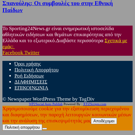
Σπανούλης: Οι συμβουλές του στην Εθνική
Παίδων
Το Sporting24News.gr είναι ενημερωτική ιστοσελίδα
αθλητικών ειδήσεων και θεμάτων επικαιρότητας από την
Ελλάδα και το εξωτερικό.Διαβάστε περισσότερα
Σχετικά με
εμάς:
Facebook
Twitter
Όροι χρήσης
Πολιτική Απορρήτου
Ροή Ειδήσεων
ΔΙΑΦΗΜΙΣΕΙΣ
ΕΠΙΚΟΙΝΩΝΙΑ
© Newspaper WordPress Theme by TagDiv
WP2Social Auto Publish
Powered By :
XYZScripts.com
Χρησιμοποιούμε cookie για την εξατομίκευση περιεχομένου
και διαφημίσεων, την παροχή λειτουργιών κοινωνικών μέσων
και την ανάλυση της επισκεψιμότητάς μας
Αποδέχομαι
Πολιτική απορρήτου