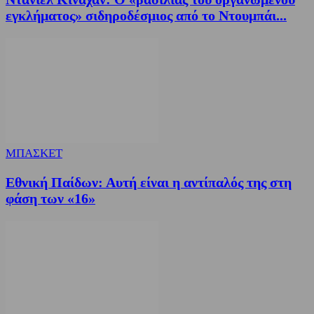
εγκλήματος» σιδηροδέσμιος από το Ντουμπάι...
ΜΠΑΣΚΕΤ
Εθνική Παίδων: Αυτή είναι η αντίπαλός της στη
φάση των «16»