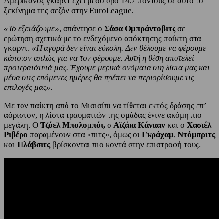
Αμερικανός γκαρντ έχει μέσο όρο 14,7 πόντους σε αυτό το
ξεκίνημα της σεζόν στην EuroLeague.
«Το εξετάζουμε»
, απάντησε ο
Σάσα
Ομπράντοβιτς
σε
ερώτηση σχετικά με το ενδεχόμενο απόκτησης παίκτη στα
γκαρντ.
«Η αγορά δεν είναι εύκολη. Δεν θέλουμε να φέρουμε
κάποιον απλώς για να τον φέρουμε. Αυτή η θέση αποτελεί
προτεραιότητά μας. Έχουμε μερικά ονόματα στη λίστα μας και
μέσα στις επόμενες ημέρες θα πρέπει να περιορίσουμε τις
επιλογές μας».
Με τον παίκτη από το Μισισίπι να τίθεται εκτός δράσης επ’
αόριστον, η λίστα τραυματιών της ομάδας έγινε ακόμη πιο
μεγάλη. Ο
Τζόελ Μπολομπόι,
ο
Αϊζάια Κάνααν
και ο
Χασιέλ
Ριβέρο
παραμένουν στα «πιτς», όμως οι
Γκράχαμ
,
Ντόμπριτς
και
Πλάβσιτς
βρίσκονται πιο κοντά στην επιστροφή τους.