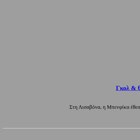
Γκολ & θ
Στη Λισαβόνα, η Μπενφίκα έθεσε 