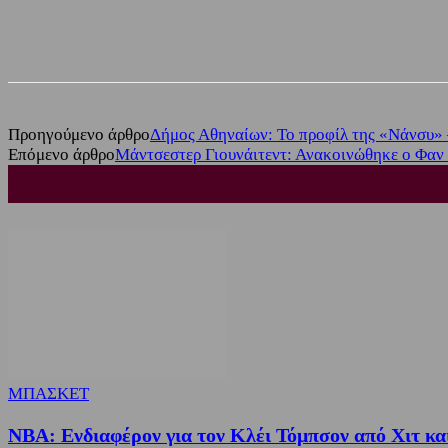
Share
Facebook
Twitter
Προηγούμενο άρθρο
Δήμος Αθηναίων: Το προφίλ της «Νάνσυ»
Επόμενο άρθρο
Μάντσεστερ Γιουνάιτεντ: Ανακοινώθηκε ο Φαν
ΜΠΑΣΚΕΤ
NBA: Ενδιαφέρον για τον Κλέι Τόμπσον από Χιτ κα