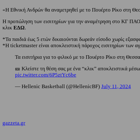
«Η Εθνική Ανδρών θα αναμετρηθεί με το Πουέρτο Ρίκο στη Θεσσ
Η προπώληση των εισιτηρίων για την αναμέτρηση στο ΚΓ ΠΑΟΚ 
κλικ
ΕΔΩ
.
*Τα παιδιά έως 5 ετών δικαιούνται δωρεάν είσοδο χωρίς εξασφ
*Η ticketmaster είναι αποκλειστική πάροχος εισιτηρίων των
Τα εισιτήρια για το φιλικό με το Πουέρτο Ρίκο στη Θεσ
🎫 Κλείστε τη θέση σας με ένα “κλικ” αποκλειστικά μέσω
pic.twitter.com/6P5ztYc6be
— Hellenic Basketball (@HellenicBF)
July 11, 2024
gazzeta.gr