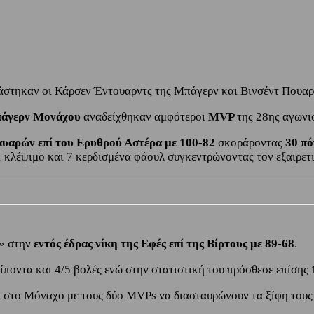
άστηκαν οι Κάρσεν Έντουαρντς της Μπάγερν και Βινσέντ Πουαρι
άγερν Μονάχου
αναδείχθηκαν αμφότεροι
MVP
της 28ης αγωνι
αυαρών επί του Ερυθρού Αστέρα με 100-82
σκοράροντας
30 π
, 1 κλέψιμο και 7 κερδισμένα φάουλ συγκεντρώνοντας τον εξαιρε
ε» στην
εντός έδρας νίκη της Εφές επί της Βίρτους με 89-68
.
δίποντα και 4/5 βολές ενώ στην στατιστική του πρόσθεσε επίσης
 στο Μόναχο με τους δύο MVPs να διασταυρώνουν τα ξίφη τους 