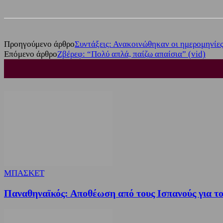
Προηγούμενο άρθρο
Συντάξεις: Ανακοινώθηκαν οι ημερομηνίες
Επόμενο άρθρο
Ζβέρεφ: “Πολύ απλά, παίζω απαίσια” (vid)
ΜΠΑΣΚΕΤ
Παναθηναϊκός: Αποθέωση από τους Ισπανούς για το