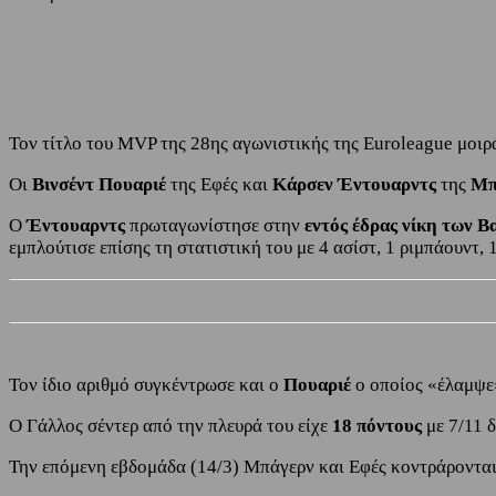
Share
Facebook
Twitter
Τον τίτλο του MVP της 28ης αγωνιστικής της Euroleague μοιρ
Οι
Βινσέντ Πουαριέ
της Εφές και
Κάρσεν Έντουαρντς
της
Μπ
Ο
Έντουαρντς
πρωταγωνίστησε στην
εντός έδρας νίκη των Β
εμπλούτισε επίσης τη στατιστική του με 4 ασίστ, 1 ριμπάουντ
Τον ίδιο αριθμό συγκέντρωσε και ο
Πουαριέ
ο οποίος «έλαμψ
Ο Γάλλος σέντερ από την πλευρά του είχε
18 πόντους
με 7/11 
Την επόμενη εβδομάδα (14/3) Μπάγερν και Εφές κοντράρονται