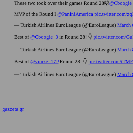
These two took over their games Round 28🤯
@Cboogie
MVP of the Round I
@PaniniAmerica
pic.twitter.com/
— Turkish Airlines EuroLeague (@EuroLeague)
March 
Best of
@Cboogie_3
in Round 28! 👇
pic.twitter.com/
— Turkish Airlines EuroLeague (@EuroLeague)
March 
Best of
@viinze_17P
Round 28! 👇
pic.twitter.com/tTM
— Turkish Airlines EuroLeague (@EuroLeague)
March 
gazzeta.gr