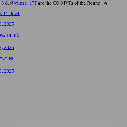
_3
&
@viinze_17P
are the CO-MVPs of the Round! 🔥
zqK941JewP
8, 2025
GuPsnHL3dc
8, 2025
F7sCiNh
8, 2025