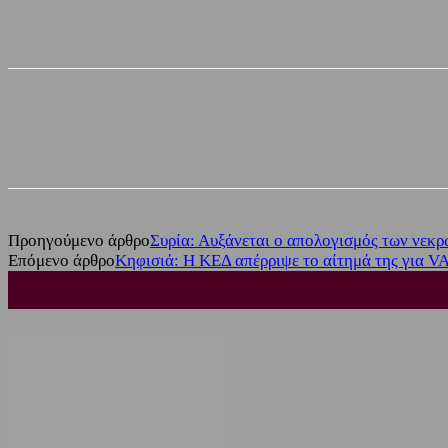
Share
Facebook
Twitter
Προηγούμενο άρθρο
Συρία: Αυξάνεται ο απολογισμός των νεκ
Επόμενο άρθρο
Κηφισιά: Η ΚΕΔ απέρριψε το αίτημά της για V