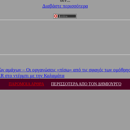
δεν...
Διαβάστε περισσότερα
ρών αμάχων – Οι οργανώσεις «πίσω» από τις σφαγές των ομόθρη
AR στο ντέρμπι με την Καλαμάτα
ΠΑΡΟΜΟΙΑ ΑΡΘΡΑ
ΠΕΡΙΣΣΟΤΕΡΑ ΑΠΟ ΤΟΝ ΔΗΜΙΟΥΡΓΟ