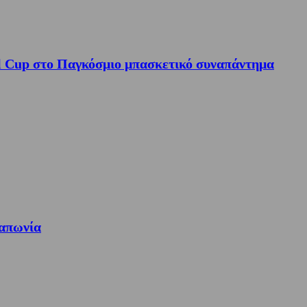
tal Cup στο Παγκόσμιο μπασκετικό συναπάντημα
Ιαπωνία