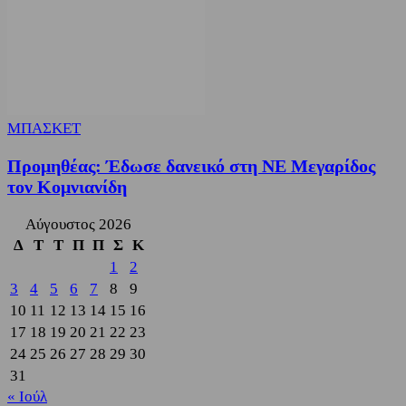
ΜΠΑΣΚΕΤ
Προμηθέας: Έδωσε δανεικό στη ΝΕ Μεγαρίδος
τον Κομνιανίδη
Αύγουστος 2026
Δ
Τ
Τ
Π
Π
Σ
Κ
1
2
3
4
5
6
7
8
9
10
11
12
13
14
15
16
17
18
19
20
21
22
23
24
25
26
27
28
29
30
31
« Ιούλ
3,822
Υποστηρικτές