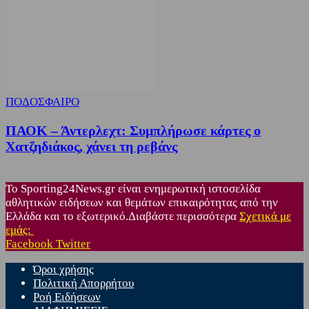
ΠΟΔΟΣΦΑΙΡΟ
ΠΑΟΚ – Άντερλεχτ: Συμπλήρωσε κάρτες ο
Χατζηδιάκος, χάνει τη ρεβάνς
Το Sporting24News.gr είναι ενημερωτική ιστοσελίδα
αθλητικών ειδήσεων και θεμάτων επικαιρότητας από την
Ελλάδα και το εξωτερικό.Διαβάστε περισσότερα
Σχετικά με
εμάς:
Facebook
Twitter
Όροι χρήσης
Πολιτική Απορρήτου
Ροή Ειδήσεων