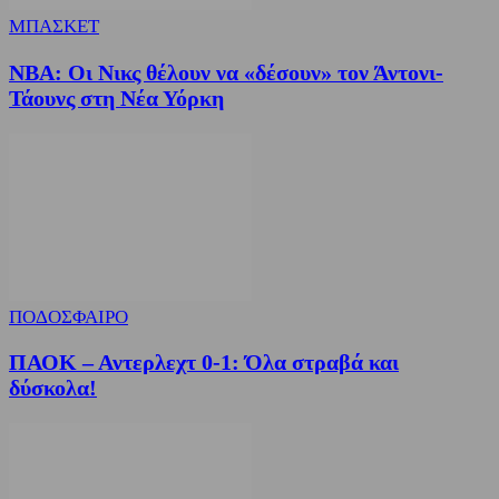
ΜΠΑΣΚΕΤ
NBA: Οι Νικς θέλουν να «δέσουν» τον Άντονι-
Τάουνς στη Νέα Υόρκη
ΠΟΔΟΣΦΑΙΡΟ
ΠΑΟΚ – Αντερλεχτ 0-1: Όλα στραβά και
δύσκολα!