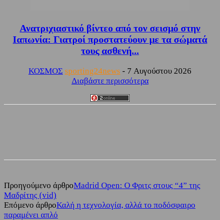
Ανατριχιαστικό βίντεο από τον σεισμό στην
Ιαπωνία: Γιατροί προστατεύουν με τα σώματά
τους ασθενή...
ΚΟΣΜΟΣ
sporting24news
-
7 Αυγούστου 2026
Διαβάστε περισσότερα
Facebook
Twitter
Προηγούμενο άρθρο
Madrid Open: Ο Φριτς στους “4” της
Μαδρίτης (vid)
Επόμενο άρθρο
Καλή η τεχνολογία, αλλά το ποδόσφαιρο
παραμένει απλό