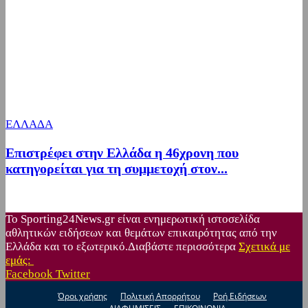
ΕΛΛΑΔΑ
Επιστρέφει στην Ελλάδα η 46χρονη που
κατηγορείται για τη συμμετοχή στον...
Το Sporting24News.gr είναι ενημερωτική ιστοσελίδα
αθλητικών ειδήσεων και θεμάτων επικαιρότητας από την
Ελλάδα και το εξωτερικό.Διαβάστε περισσότερα
Σχετικά με
εμάς:
Facebook
Twitter
Όροι χρήσης
Πολιτική Απορρήτου
Ροή Ειδήσεων