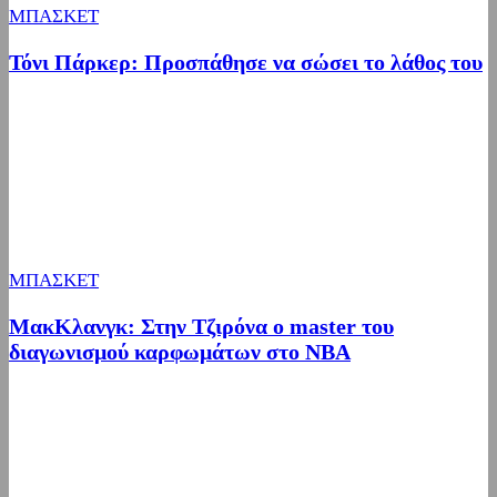
ΜΠΑΣΚΕΤ
Τόνι Πάρκερ: Προσπάθησε να σώσει το λάθος του
ΜΠΑΣΚΕΤ
ΜακΚλανγκ: Στην Τζιρόνα ο master του
διαγωνισμού καρφωμάτων στο ΝΒΑ