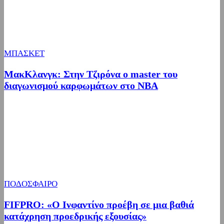
ΜΠΑΣΚΕΤ
ΜακΚλανγκ: Στην Τζιρόνα ο master του
διαγωνισμού καρφωμάτων στο ΝΒΑ
ΠΟΔΟΣΦΑΙΡΟ
FIFPRO: «Ο Ινφαντίνο προέβη σε μια βαθιά
κατάχρηση προεδρικής εξουσίας»