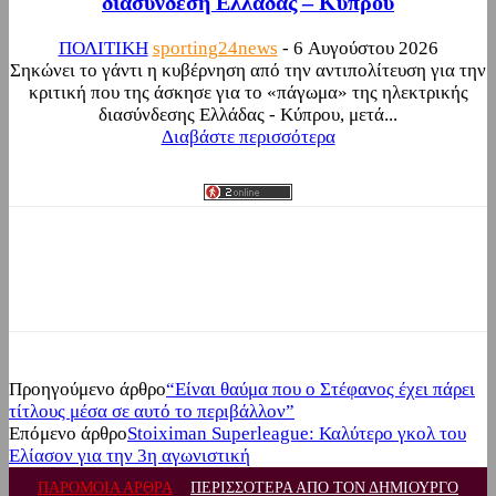
διασύνδεση Ελλάδας – Κύπρου
ΠΟΛΙΤΙΚΗ
sporting24news
-
6 Αυγούστου 2026
Σηκώνει το γάντι η κυβέρνηση από την αντιπολίτευση για την
κριτική που της άσκησε για το «πάγωμα» της ηλεκτρικής
διασύνδεσης Ελλάδας - Κύπρου, μετά...
Διαβάστε περισσότερα
Facebook
Twitter
Προηγούμενο άρθρο
“Είναι θαύμα που ο Στέφανος έχει πάρει
τίτλους μέσα σε αυτό το περιβάλλον”
Επόμενο άρθρο
Stoiximan Superleague: Καλύτερο γκολ του
Ελίασον για την 3η αγωνιστική
ΠΑΡΟΜΟΙΑ ΑΡΘΡΑ
ΠΕΡΙΣΣΟΤΕΡΑ ΑΠΟ ΤΟΝ ΔΗΜΙΟΥΡΓΟ