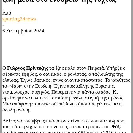
Από
sporting24news
-
6 Σεπτεμβρίου 2024
Facebook
Twitter
Ο
Γιώργος Πρίντεζης
τα έζησε όλα στον Πειραιά. Υπήρξε ο
φέρελπις έφηβος, ο δανεικός, ο ρολίστας, ο ταξιδιώτης της
ελπίδας. Έγινε βασικός, έγινε αναντικατάστατος. Το καλύτερο
το «4άρι» στην Ευρώπη. Έγινε πρωταθλητής Ευρώπης,
νταμπλούχος, αρχηγός. Παρέμεινε για πάντα οπαδός. Κι
ορκίστηκε να είναι εκεί σε κάθε μεγάλη στιγμή της ομάδας.
Μια απόφαση που δεν τού επέβαλε κάποιο «πρέπει», μα η
άδολη αγάπη.
Αν θες να τον «βρεις» κάπου δεν είναι το πλούσιο παλμαρέ
του, ούτε η signature move του, το «πεταχτάρι» του. Ψάξε
στα βουρκωμένα του μάτια στο πρωτάθλημα του 2016 ή στο