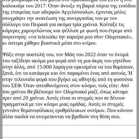
καλοκαίρι του 2017. Όταν άνοιξε τη βαριά πόρτα της εισόδου
της εταιρείας των αδερφών Αγγελόπουλων, έχοντας μόλις
υπογράψει την ανανέωση της συνεργασίας του με τον
σύλλογο του Πειραιά για ακόμα τρία χρόνια. Κοίταξε τις
κάμερες χαμογελώντας και ψέλλισε με φωνή που έτρεμε από
συγκινηση:
«να τελειώσω την καριέρα μου στον Ολυμπιακό»
,
κι ύστερα χάθηκε βιαστικά μέσα στο κτίριο.
Ψάξε στην συστολή του, τον Μάη του 2022 όταν το όνομά
του ταξίδεψε ακόμα μια φορά από τη μια άκρη του γηπέδου
στην άλλη, από 15.000 λαρύγγια ορκισμένα να του θυμίσουν,
ξανά, ότι τα κατάφερε και ότι παραμένει ένας από αυτούς. Ή
στην τελευταία φορά που βγήκε ως αθλητής από τη φυσούνα
του ΣΕΦ. Όταν απευθυνόμενος στον κόσμο, τούς είπε:
Από
του χρόνου θα βλέπουμε τον Ολυμπιακό μαζί, όπως κάναμε
πριν από 20 χρόνια.
Αυτές είναι οι στιγμές που σε δένουν
πραγματικά με τον κόσμο μιας ομάδας. Αυτές οι στιγμές
γεννάνε θεματοφύλακες ερυθρόλευκων ονείρων. Που κάνουν
άλλα παιδιά να ονειρεύονται να βρεθούν στη θέση σου.