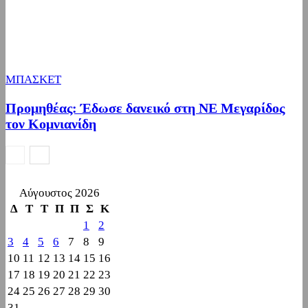
ΜΠΑΣΚΕΤ
Προμηθέας: Έδωσε δανεικό στη ΝΕ Μεγαρίδος
τον Κομνιανίδη
Αύγουστος 2026
Δ
Τ
Τ
Π
Π
Σ
Κ
1
2
3
4
5
6
7
8
9
10
11
12
13
14
15
16
17
18
19
20
21
22
23
24
25
26
27
28
29
30
31