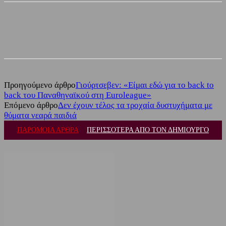
Facebook
Twitter
Προηγούμενο άρθρο
Γιούρτσεβεν: «Είμαι εδώ για το back to
back του Παναθηναϊκού στη Euroleague»
Επόμενο άρθρο
Δεν έχουν τέλος τα τροχαία δυστυχήματα με
θύματα νεαρά παιδιά
ΠΑΡΟΜΟΙΑ ΑΡΘΡΑ
ΠΕΡΙΣΣΟΤΕΡΑ ΑΠΟ ΤΟΝ ΔΗΜΙΟΥΡΓΟ