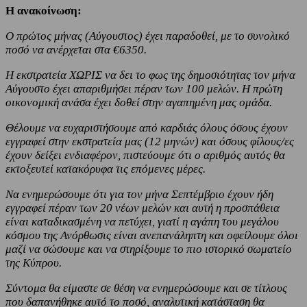
Η ανακοίνωση:
Ο πρώτος μήνας (Αύγουστος) έχει παραδοθεί, με το συνολικό
ποσό να ανέρχεται στα €6350.
Η εκστρατεία ΧΩΡΙΣ να δει το φως της δημοσιότητας τον μήνα
Αύγουστο έχει απαριθμήσει πέραν των 100 μελών. Η πρώτη
οικονομική ανάσα έχει δοθεί στην αγαπημένη μας ομάδα.
Θέλουμε να ευχαριστήσουμε από καρδιάς όλους όσους έχουν
εγγραφεί στην εκστρατεία μας (12 μηνών) και όσους φίλους/ες
έχουν δείξει ενδιαφέρον, πιστεύουμε ότι ο αριθμός αυτός θα
εκτοξευτεί κατακόρυφα τις επόμενες μέρες.
Να ενημερώσουμε ότι για τον μήνα Σεπτέμβριο έχουν ήδη
εγγραφεί πέραν των 20 νέων μελών και αυτή η προσπάθεια
είναι καταδικασμένη να πετύχει, γιατί η αγάπη του μεγάλου
κόσμου της Ανόρθωσις είναι ανεπανάληπτη και οφείλουμε όλοι
μαζί να σώσουμε και να στηρίξουμε το πιο ιστορικό σωματείο
της Κύπρου.
Σύντομα θα είμαστε σε θέση να ενημερώσουμε και σε τίτλους
που δαπανήθηκε αυτό το ποσό, αναλυτική κατάσταση θα