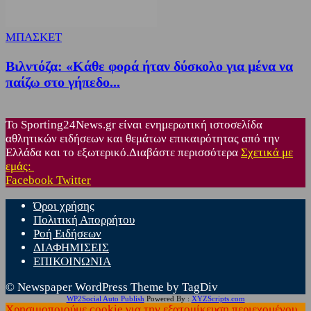
ΜΠΑΣΚΕΤ
Βιλντόζα: «Κάθε φορά ήταν δύσκολο για μένα να
παίζω στο γήπεδο...
Το Sporting24News.gr είναι ενημερωτική ιστοσελίδα
αθλητικών ειδήσεων και θεμάτων επικαιρότητας από την
Ελλάδα και το εξωτερικό.Διαβάστε περισσότερα
Σχετικά με
εμάς:
Facebook
Twitter
Όροι χρήσης
Πολιτική Απορρήτου
Ροή Ειδήσεων
ΔΙΑΦΗΜΙΣΕΙΣ
ΕΠΙΚΟΙΝΩΝΙΑ
© Newspaper WordPress Theme by TagDiv
WP2Social Auto Publish
Powered By :
XYZScripts.com
Χρησιμοποιούμε cookie για την εξατομίκευση περιεχομένου