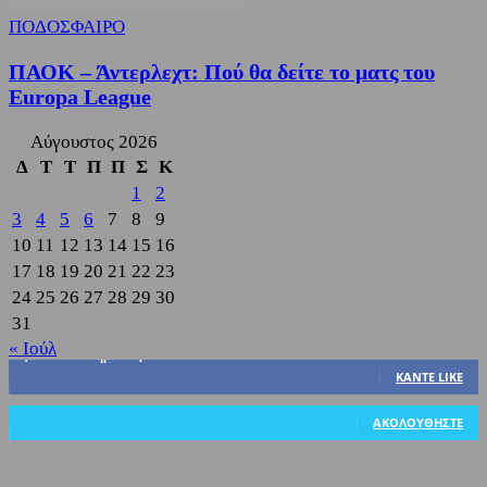
ΠΟΔΟΣΦΑΙΡΟ
ΠΑΟΚ – Άντερλεχτ: Πού θα δείτε το ματς του
Europa League
Αύγουστος 2026
Δ
Τ
Τ
Π
Π
Σ
Κ
1
2
3
4
5
6
7
8
9
10
11
12
13
14
15
16
17
18
19
20
21
22
23
24
25
26
27
28
29
30
31
« Ιούλ
3,822
Υποστηρικτές
ΚΆΝΤΕ LIKE
318
Ακόλουθοι
ΑΚΟΛΟΥΘΉΣΤΕ