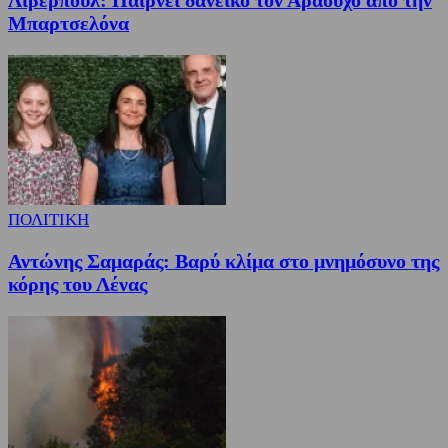
Λίβερπουλ: Παίρνει δανεικό τον Αραούχο από την
Μπαρτσελόνα
ΠΟΛΙΤΙΚΗ
Αντώνης Σαμαράς: Βαρύ κλίμα στο μνημόσυνο της
κόρης του Λένας