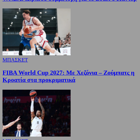
ΜΠΑΣΚΕΤ
FIBA World Cup 2027: Με Χεζόνια – Ζούμπατς η
Κροατία στα προκριματικά