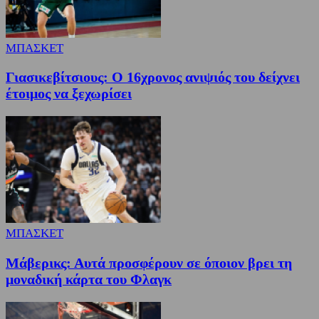
ΜΠΑΣΚΕΤ
Γιασικεβίτσιους: Ο 16χρονος ανιψιός του δείχνει
έτοιμος να ξεχωρίσει
ΜΠΑΣΚΕΤ
Μάβερικς: Αυτά προσφέρουν σε όποιον βρει τη
μοναδική κάρτα του Φλαγκ