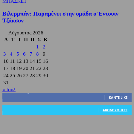
ΜΠΑΣΚΕΤ
Βιλερμπάν: Παραμένει στην ομάδα ο Έντουιν
Τζάκσον
Αύγουστος 2026
Δ
Τ
Τ
Π
Π
Σ
Κ
1
2
3
4
5
6
7
8
9
10
11
12
13
14
15
16
17
18
19
20
21
22
23
24
25
26
27
28
29
30
31
« Ιούλ
3,822
Υποστηρικτές
ΚΆΝΤΕ LIKE
318
Ακόλουθοι
ΑΚΟΛΟΥΘΉΣΤΕ