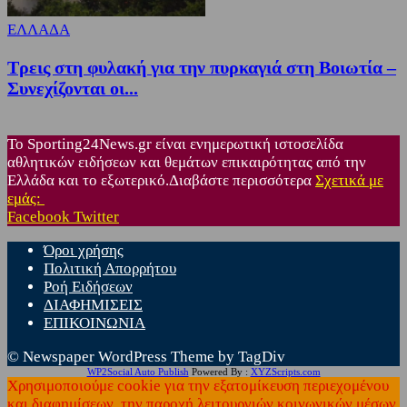
ΕΛΛΑΔΑ
Τρεις στη φυλακή για την πυρκαγιά στη Βοιωτία –
Συνεχίζονται οι...
Το Sporting24News.gr είναι ενημερωτική ιστοσελίδα
αθλητικών ειδήσεων και θεμάτων επικαιρότητας από την
Ελλάδα και το εξωτερικό.Διαβάστε περισσότερα
Σχετικά με
εμάς:
Facebook
Twitter
Όροι χρήσης
Πολιτική Απορρήτου
Ροή Ειδήσεων
ΔΙΑΦΗΜΙΣΕΙΣ
ΕΠΙΚΟΙΝΩΝΙΑ
© Newspaper WordPress Theme by TagDiv
WP2Social Auto Publish
Powered By :
XYZScripts.com
Χρησιμοποιούμε cookie για την εξατομίκευση περιεχομένου
και διαφημίσεων, την παροχή λειτουργιών κοινωνικών μέσων