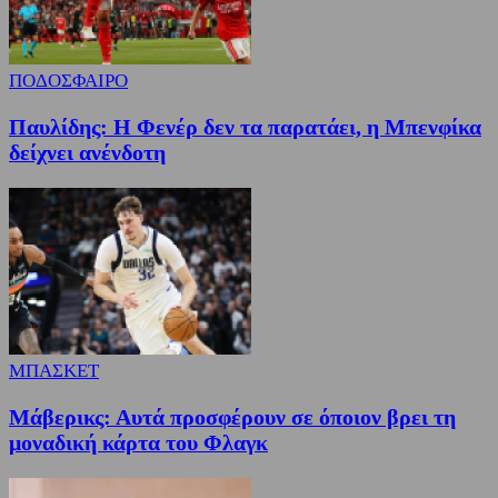
ΠΟΔΟΣΦΑΙΡΟ
Παυλίδης: Η Φενέρ δεν τα παρατάει, η Μπενφίκα
δείχνει ανένδοτη
ΜΠΑΣΚΕΤ
Μάβερικς: Αυτά προσφέρουν σε όποιον βρει τη
μοναδική κάρτα του Φλαγκ