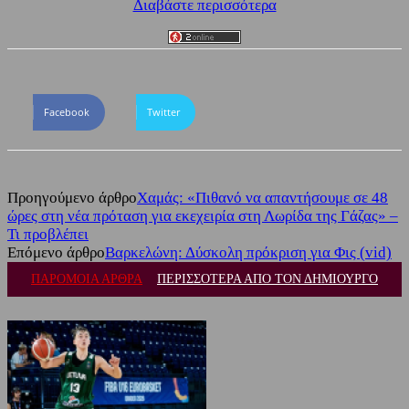
Διαβάστε περισσότερα
Facebook
Twitter
Προηγούμενο άρθρο
Χαμάς: «Πιθανό να απαντήσουμε σε 48
ώρες στη νέα πρόταση για εκεχειρία στη Λωρίδα της Γάζας» –
Τι προβλέπει
Επόμενο άρθρο
Βαρκελώνη: Δύσκολη πρόκριση για Φις (vid)
ΠΑΡΟΜΟΙΑ ΑΡΘΡΑ
ΠΕΡΙΣΣΟΤΕΡΑ ΑΠΟ ΤΟΝ ΔΗΜΙΟΥΡΓΟ