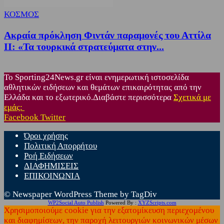
ΚΟΣΜΟΣ
Ακραία πρόκληση Φιντάν παραμονές του Αττίλα
ΙΙ: «Τα τουρκικά στρατεύματα στην...
Το Sporting24News.gr είναι ενημερωτική ιστοσελίδα
αθλητικών ειδήσεων και θεμάτων επικαιρότητας από την
Ελλάδα και το εξωτερικό.Διαβάστε περισσότερα
Σχετικά με
εμάς:
Facebook
Twitter
Όροι χρήσης
Πολιτική Απορρήτου
Ροή Ειδήσεων
ΔΙΑΦΗΜΙΣΕΙΣ
ΕΠΙΚΟΙΝΩΝΙΑ
© Newspaper WordPress Theme by TagDiv
WP2Social Auto Publish
Powered By :
XYZScripts.com
Χρησιμοποιούμε cookie για την εξατομίκευση περιεχομένου
και διαφημίσεων, την παροχή λειτουργιών κοινωνικών μέσων