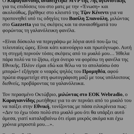
Ο
Καραγιαννίδης αναδείχτηκε MVP της 7ης αγωνιστικής
για τις επιδόσεις του στο ματς με την «Ένωση» και
ακολούθως, βρέθηκε στο κλειστό της
Τζον Κένεντι
για να
προπονηθεί υπό τις οδηγίες του
Βασίλη Σπανούλη
, μιλώντας
στο
Gazzetta
για τις σκέψεις και τα συναισθήματά του
φορώντας τη γαλανόλευκη φανέλα.
«Είναι δύσκολο να περιγράψω με λόγια αυτό που ζω τις
τελευταίες ώρες. Είναι κάτι καινούργιο και πρωτόγνωρο. Αυτή
τη στιγμή περνούν τόσες σκέψεις από το μυαλό μου… Ήθελα
πάρα πολύ να το ζήσω, είχα όνειρο να φορέσω τη φανέλα της
Εθνικής. Πλέον είμαι εδώ και θέλω να το απολαύσω όσο
μπορώ»! εξήγησε ο νεαρός ψηλός του
Προμηθέα
, αφού
πρώτα συμμετείχε στη φωτογράφιση μαζί με τους υπόλοιπους
διεθνείς, προβάροντας τα γαλανόλευκα.
Τον περασμένο Οκτώβριο,
μιλώντας στο EOK Webradio
, ο
Καραγιαννίδης
ρωτήθηκε για το αν περνάει από το μυαλό του
να παίξει στην
Εθνική
, τονίζοντας με πάσα ειλικρίνεια πως:
«Δεν το έχω τόσο πολύ στο μυαλό μου ότι θα υπάρξει αυτό
άμεσα, γιατί καταλαβαίνω ότι είμαι μικρός ακόμα και έχω
χρόνια μπροστά μου…».