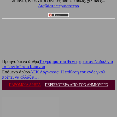
λιμάνια, ΚΤΕΛ και εθνικές οδούς καθώς, χιλιάδες...
Διαβάστε περισσότερα
Facebook
Twitter
Προηγούμενο άρθρο
Το γράμμα του Φέντερερ στον Ναδάλ για
το “αντίο” του Ισπανού
Επόμενο άρθρο
ΑΕΚ Λάρνακας: Η επίθεση του ενός γκολ
πρέπει να αλλάξει…
ΠΑΡΟΜΟΙΑ ΑΡΘΡΑ
ΠΕΡΙΣΣΟΤΕΡΑ ΑΠΟ ΤΟΝ ΔΗΜΙΟΥΡΓΟ