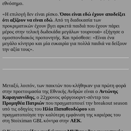
εθνόσημο.
«Η επιλογή δεν είναι ρίσκο.
Όσοι είναι εδώ έχουν αποδείξει
ότι αξίζουν να είναι εδώ
. Από τη διαδικασία των
προκριματικών έχουν βγει αρκετά παιδιά που έχουν πάρει
μέρος στην τελική δωδεκάδα μεγάλων τουρνουά» εξήγησε ο
ομοσπονδιακός προπονητής. Και πρόσθεσε: «Είναι ένα
μεγάλο κίνητρο και μία ευκαιρία για πολλά παιδιά να δείξουν
την αξία τους».
Μεταξύ, λοιπόν, των παικτών που κλήθηκαν για πρώτη φορά
στην προετοιμασία της Εθνικής Ανδρών είναι ο
Αντώνης
Καραγιαννίδης
, ο 22χρονος φόργουορντ-σέντερ του
Προμηθέα Πατριών
που πραγματοποιεί την breakout season
υπό τις οδηγίες του
Ηλία Παπαθεοδώρου
και
πραγματοποίησε την καλύτερη εμφάνιση της καριέρας του
στη Stoiximan GBL κόντρα στην
ΑΕΚ
.