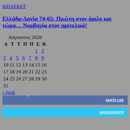
ΜΠΑΣΚΕΤ
Ελλάδα-Δανία 74-65: Πρώτη στον όμιλο και
τώρα… Νορβηγία στον ημιτελικό!
Αύγουστος 2026
Δ
Τ
Τ
Π
Π
Σ
Κ
1
2
3
4
5
6
7
8
9
10
11
12
13
14
15
16
17
18
19
20
21
22
23
24
25
26
27
28
29
30
31
« Ιούλ
3,822
Υποστηρικτές
ΚΆΝΤΕ LIKE
318
Ακόλουθοι
ΑΚΟΛΟΥΘΉΣΤΕ