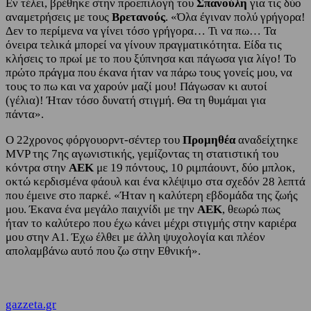
Εν τέλει, βρέθηκε στην προεπιλογή του
Σπανούλη
για τις δύο
αναμετρήσεις με τους
Βρετανούς
. «Όλα έγιναν πολύ γρήγορα!
Δεν το περίμενα να γίνει τόσο γρήγορα… Τι να πω… Τα
όνειρα τελικά μπορεί να γίνουν πραγματικότητα. Είδα τις
κλήσεις το πρωί με το που ξύπνησα και πάγωσα για λίγο! Το
πρώτο πράγμα που έκανα ήταν να πάρω τους γονείς μου, να
τους το πω και να χαρούν μαζί μου! Πάγωσαν κι αυτοί
(γέλια)! Ήταν τόσο δυνατή στιγμή. Θα τη θυμάμαι για
πάντα».
O 22χρονος φόργουορντ-σέντερ του
Προμηθέα
αναδείχτηκε
MVP της 7ης αγωνιστικής, γεμίζοντας τη στατιστική του
κόντρα στην
ΑΕΚ
με 19 πόντους, 10 ριμπάουντ, δύο μπλοκ,
οκτώ κερδισμένα φάουλ και ένα κλέψιμο στα σχεδόν 28 λεπτά
που έμεινε στο παρκέ. «Ήταν η καλύτερη εβδομάδα της ζωής
μου. Έκανα ένα μεγάλο παιχνίδι με την
ΑΕΚ
, θεωρώ πως
ήταν το καλύτερο που έχω κάνει μέχρι στιγμής στην καριέρα
μου στην Α1. Έχω έλθει με άλλη ψυχολογία και πλέον
απολαμβάνω αυτό που ζω στην Εθνική».
gazzeta.gr