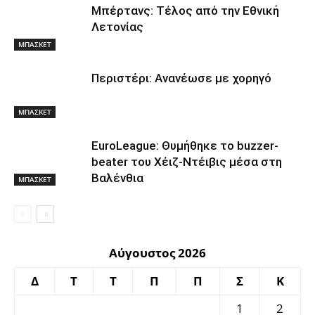
Μπέρτανς: Τέλος από την Εθνική
Λετονίας
ΜΠΑΣΚΕΤ
Περιστέρι: Ανανέωσε με χορηγό
ΜΠΑΣΚΕΤ
EuroLeague: Θυμήθηκε το buzzer-
beater του Χέιζ-Ντέιβις μέσα στη
Βαλένθια
ΜΠΑΣΚΕΤ
Αύγουστος 2026
Δ
Τ
Τ
Π
Π
Σ
Κ
1
2