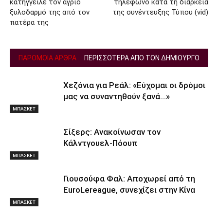
κατήγγειλε τον άγριο
τηλέφωνο κατά τη διάρκεια
ξυλοδαρμό της από τον
της συνέντευξης Τύπου (vid)
πατέρα της
ΠΑΡΟΜΟΙΑ ΑΡΘΡΑ
ΠΕΡΙΣΣΟΤΕΡΑ ΑΠΟ ΤΟΝ ΔΗΜΙΟΥΡΓΟ
Χεζόνια για Ρεάλ: «Εύχομαι οι δρόμοι
μας να συναντηθούν ξανά…»
ΜΠΑΣΚΕΤ
Σίξερς: Ανακοίνωσαν τον
Κάλντγουελ-Πόουπ
ΜΠΑΣΚΕΤ
Γιουσούφα Φαλ: Αποχωρεί από τη
EuroLereague, συνεχίζει στην Κίνα
ΜΠΑΣΚΕΤ