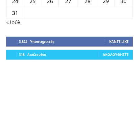
24
25
26
27
28
29
30
31
« Ιούλ
3,822
Υποστηρικτές
ΚΆΝΤΕ LIKE
318
Ακόλουθοι
ΑΚΟΛΟΥΘΉΣΤΕ