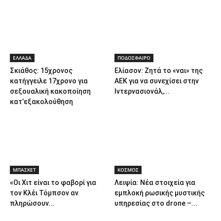
ΕΛΛΑΔΑ
ΠΟΔΟΣΦΑΙΡΟ
Σκιάθος: 15χρονος
Ελίασον: Ζητά το «ναι» της
κατήγγειλε 17χρονο για
ΑΕΚ για να συνεχίσει στην
σεξουαλική κακοποίηση
Ιντερνασιονάλ,...
κατ’εξακολούθηση
ΜΠΑΣΚΕΤ
ΚΟΣΜΟΣ
«Οι Χιτ είναι το φαβορί για
Λειψία: Νέα στοιχεία για
τον Κλέι Τόμπσον αν
εμπλοκή ρωσικής μυστικής
πληρώσουν...
υπηρεσίας στο drone –...