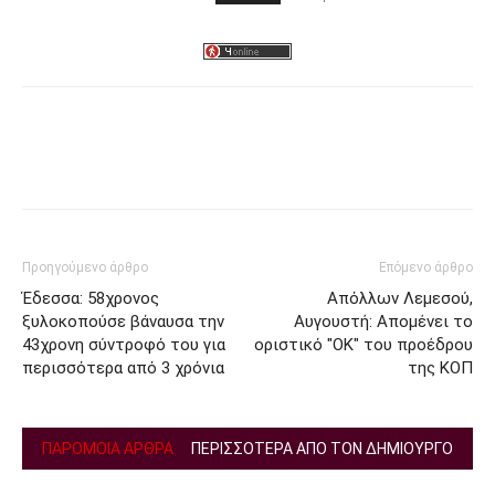
Facebook
Twitter
Προηγούμενο άρθρο
Επόμενο άρθρο
Έδεσσα: 58χρονος
Απόλλων Λεμεσού,
ξυλοκοπούσε βάναυσα την
Αυγουστή: Απομένει το
43χρονη σύντροφό του για
οριστικό "ΟΚ" του προέδρου
περισσότερα από 3 χρόνια
της ΚΟΠ
ΠΑΡΟΜΟΙΑ ΑΡΘΡΑ
ΠΕΡΙΣΣΟΤΕΡΑ ΑΠΟ ΤΟΝ ΔΗΜΙΟΥΡΓΟ