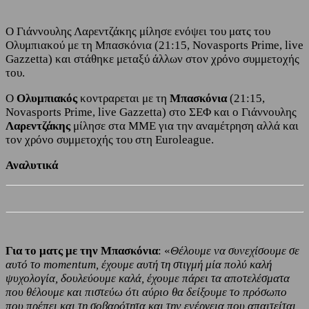
Ο Γιάννουλης Λαρεντζάκης μίλησε ενόψει του ματς του
Ολυμπιακού με τη Μπασκόνια (21:15, Novasports Prime, live
Gazzetta) και στάθηκε μεταξύ άλλων στον χρόνο συμμετοχής
του.
Ο
Ολυμπιακός
κοντραρεται με τη
Μπασκόνια
(21:15,
Novasports Prime, live Gazzetta) στο ΣΕΦ και ο Γιάννουλης
Λαρεντζάκης
μίλησε στα ΜΜΕ για την αναμέτρηση αλλά και
τον χρόνο συμμετοχής του στη Euroleague.
Αναλυτικά
Για το ματς με την Μπασκόνια
: «
Θέλουμε να συνεχίσουμε σε
αυτό το momentum, έχουμε αυτή τη στιγμή μία πολύ καλή
ψυχολογία, δουλεύουμε καλά, έχουμε πάρει τα αποτελέσματα
που θέλουμε και πιστεύω ότι αύριο θα δείξουμε το πρόσωπο
που πρέπει και τη σοβαρότητα και την ενέργεια που απαιτείται