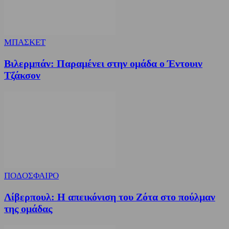
ΜΠΑΣΚΕΤ
Βιλερμπάν: Παραμένει στην ομάδα ο Έντουιν
Τζάκσον
ΠΟΔΟΣΦΑΙΡΟ
Λίβερπουλ: Η απεικόνιση του Ζότα στο πούλμαν
της ομάδας