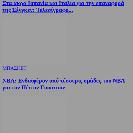
Στα άκρα Ισπανία και Ιταλία για την επαναφορά
της Σένγκεν: Τελεσίγραφο...
ΜΠΑΣΚΕΤ
NBA: Ενδιαφέρον από τέσσερις ομάδες του NBA
για τον Πέιτον Γουάτσον