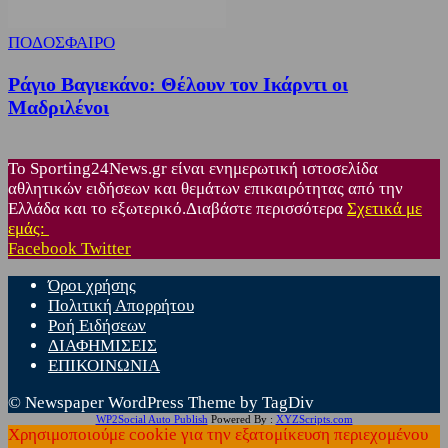
ΠΟΔΟΣΦΑΙΡΟ
Ράγιο Βαγιεκάνο: Θέλουν τον Ικάρντι οι
Μαδριλένοι
Το Sporting24News.gr είναι ενημερωτική ιστοσελίδα
αθλητικών ειδήσεων και θεμάτων επικαιρότητας από την
Ελλάδα και το εξωτερικό.Διαβάστε περισσότερα
Σχετικά με
εμάς:
Facebook
Twitter
Όροι χρήσης
Πολιτική Απορρήτου
Ροή Ειδήσεων
ΔΙΑΦΗΜΙΣΕΙΣ
ΕΠΙΚΟΙΝΩΝΙΑ
© Newspaper WordPress Theme by TagDiv
WP2Social Auto Publish
Powered By :
XYZScripts.com
Χρησιμοποιούμε cookie για την εξατομίκευση περιεχομένου