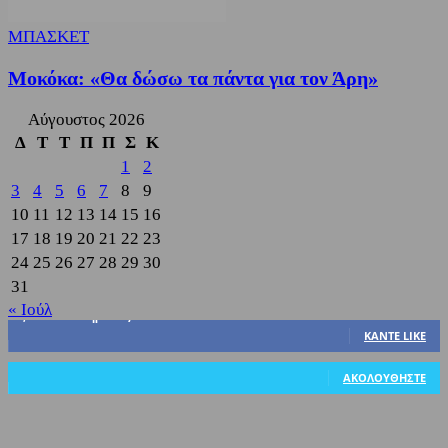
ΜΠΑΣΚΕΤ
Μοκόκα: «Θα δώσω τα πάντα για τον Άρη»
Αύγουστος 2026
Δ
Τ
Τ
Π
Π
Σ
Κ
1
2
3
4
5
6
7
8
9
10
11
12
13
14
15
16
17
18
19
20
21
22
23
24
25
26
27
28
29
30
31
« Ιούλ
3,822
Υποστηρικτές
ΚΆΝΤΕ LIKE
318
Ακόλουθοι
ΑΚΟΛΟΥΘΉΣΤΕ