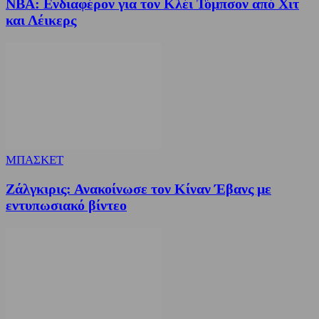
NBA: Ενδιαφέρον για τον Κλέι Τόμπσον από Χιτ
και Λέικερς
ΜΠΑΣΚΕΤ
Ζάλγκιρις: Ανακοίνωσε τον Κίναν Έβανς με
εντυπωσιακό βίντεο