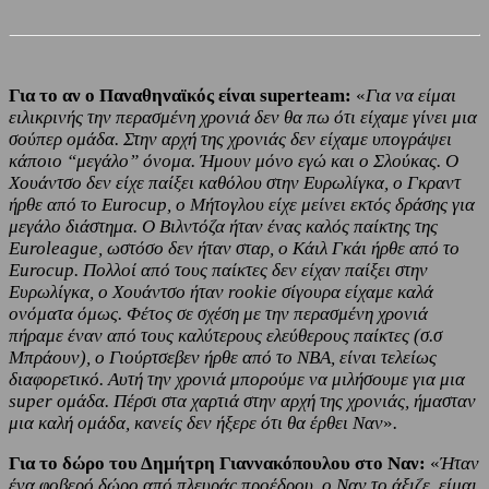
Για το αν ο Παναθηναϊκός είναι superteam:
«
Για να είμαι
ειλικρινής την περασμένη χρονιά δεν θα πω ότι είχαμε γίνει μια
σούπερ ομάδα. Στην αρχή της χρονιάς δεν είχαμε υπογράψει
κάποιο “μεγάλο” όνομα. Ήμουν μόνο εγώ και ο Σλούκας. Ο
Χουάντσο δεν είχε παίξει καθόλου στην Ευρωλίγκα, ο Γκραντ
ήρθε από το Eurocup, ο Μήτογλου είχε μείνει εκτός δράσης για
μεγάλο διάστημα. Ο Βιλντόζα ήταν ένας καλός παίκτης της
Euroleague, ωστόσο δεν ήταν σταρ, ο Κάιλ Γκάι ήρθε από το
Eurocup. Πολλοί από τους παίκτες δεν είχαν παίξει στην
Ευρωλίγκα, ο Χουάντσο ήταν rookie σίγουρα είχαμε καλά
ονόματα όμως. Φέτος σε σχέση με την περασμένη χρονιά
πήραμε έναν από τους καλύτερους ελεύθερους παίκτες (σ.σ
Μπράουν), ο Γιούρτσεβεν ήρθε από το ΝΒΑ, είναι τελείως
διαφορετικό. Αυτή την χρονιά μπορούμε να μιλήσουμε για μια
super ομάδα. Πέρσι στα χαρτιά στην αρχή της χρονιάς, ήμασταν
μια καλή ομάδα, κανείς δεν ήξερε ότι θα έρθει Ναν
»
.
Για το δώρο του Δημήτρη Γιαννακόπουλου στο Ναν:
«
Ήταν
ένα φοβερό δώρο από πλευράς προέδρου, ο Ναν το άξιζε, είμαι