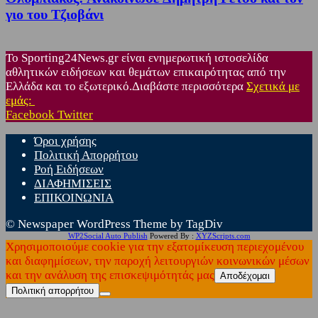
γιο του Τζιοβάνι
Το Sporting24News.gr είναι ενημερωτική ιστοσελίδα
αθλητικών ειδήσεων και θεμάτων επικαιρότητας από την
Ελλάδα και το εξωτερικό.Διαβάστε περισσότερα
Σχετικά με
εμάς:
Facebook
Twitter
Όροι χρήσης
Πολιτική Απορρήτου
Ροή Ειδήσεων
ΔΙΑΦΗΜΙΣΕΙΣ
ΕΠΙΚΟΙΝΩΝΙΑ
© Newspaper WordPress Theme by TagDiv
WP2Social Auto Publish
Powered By :
XYZScripts.com
Χρησιμοποιούμε cookie για την εξατομίκευση περιεχομένου
και διαφημίσεων, την παροχή λειτουργιών κοινωνικών μέσων
και την ανάλυση της επισκεψιμότητάς μας
Αποδέχομαι
Πολιτική απορρήτου