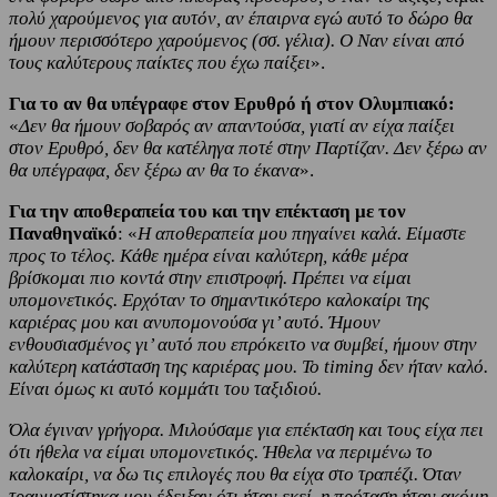
πολύ χαρούμενος για αυτόν, αν έπαιρνα εγώ αυτό το δώρο θα
ήμουν περισσότερο χαρούμενος (σσ. γέλια). Ο Ναν είναι από
τους καλύτερους παίκτες που έχω παίξει
».
Για το αν θα υπέγραφε στον Ερυθρό ή στον Ολυμπιακό:
«
Δεν θα ήμουν σοβαρός αν απαντούσα, γιατί αν είχα παίξει
στον Ερυθρό, δεν θα κατέληγα ποτέ στην Παρτίζαν. Δεν ξέρω αν
θα υπέγραφα, δεν ξέρω αν θα το έκανα
».
Για την αποθεραπεία του και την επέκταση με τον
Παναθηναϊκό
: «
Η αποθεραπεία μου πηγαίνει καλά. Είμαστε
προς το τέλος. Κάθε ημέρα είναι καλύτερη, κάθε μέρα
βρίσκομαι πιο κοντά στην επιστροφή. Πρέπει να είμαι
υπομονετικός. Ερχόταν το σημαντικότερο καλοκαίρι της
καριέρας μου και ανυπομονούσα γι’ αυτό. Ήμουν
ενθουσιασμένος γι’ αυτό που επρόκειτο να συμβεί, ήμουν στην
καλύτερη κατάσταση της καριέρας μου. Το timing δεν ήταν καλό.
Είναι όμως κι αυτό κομμάτι του ταξιδιού.
Όλα έγιναν γρήγορα. Μιλούσαμε για επέκταση και τους είχα πει
ότι ήθελα να είμαι υπομονετικός. Ήθελα να περιμένω το
καλοκαίρι, να δω τις επιλογές που θα είχα στο τραπέζι. Όταν
τραυματίστηκα μου έδειξαν ότι ήταν εκεί, η πρόταση ήταν ακόμη