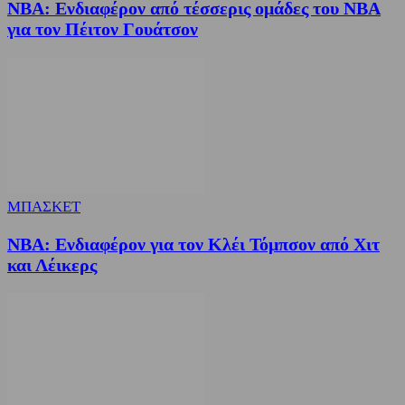
NBA: Ενδιαφέρον από τέσσερις ομάδες του NBA
για τον Πέιτον Γουάτσον
ΜΠΑΣΚΕΤ
NBA: Ενδιαφέρον για τον Κλέι Τόμπσον από Χιτ
και Λέικερς