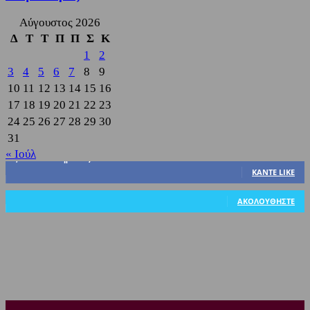
Αύγουστος 2026
Δ
Τ
Τ
Π
Π
Σ
Κ
1
2
3
4
5
6
7
8
9
10
11
12
13
14
15
16
17
18
19
20
21
22
23
24
25
26
27
28
29
30
31
« Ιούλ
3,822
Υποστηρικτές
ΚΆΝΤΕ LIKE
318
Ακόλουθοι
ΑΚΟΛΟΥΘΉΣΤΕ