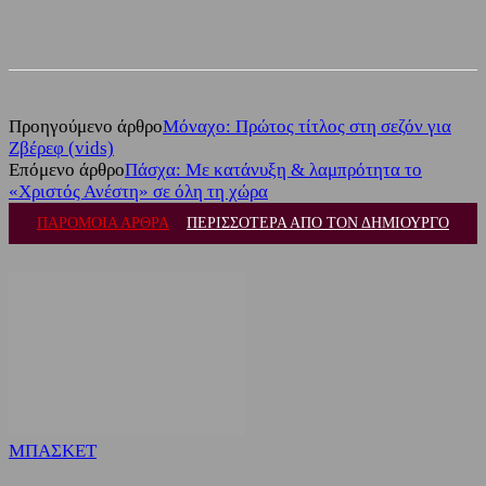
Facebook
Twitter
Προηγούμενο άρθρο
Μόναχο: Πρώτος τίτλος στη σεζόν για
Ζβέρεφ (vids)
Επόμενο άρθρο
Πάσχα: Με κατάνυξη & λαμπρότητα το
«Χριστός Ανέστη» σε όλη τη χώρα
ΠΑΡΟΜΟΙΑ ΑΡΘΡΑ
ΠΕΡΙΣΣΟΤΕΡΑ ΑΠΟ ΤΟΝ ΔΗΜΙΟΥΡΓΟ
ΜΠΑΣΚΕΤ