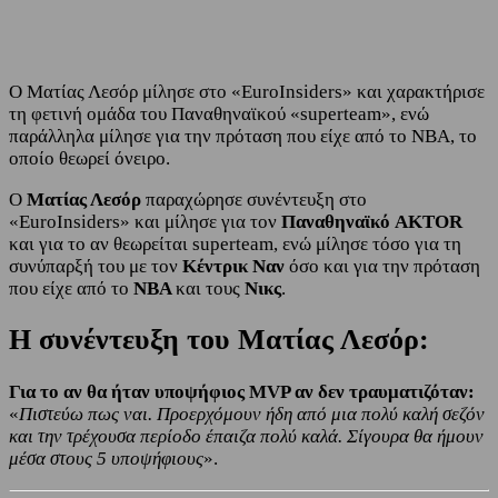
Ο Ματίας Λεσόρ μίλησε στο «ΕuroInsiders» και χαρακτήρισε
τη φετινή ομάδα του Παναθηναϊκού «superteam», ενώ
παράλληλα μίλησε για την πρόταση που είχε από το NBA, το
οποίο θεωρεί όνειρο.
Ο
Ματίας Λεσόρ
παραχώρησε συνέντευξη στο
«ΕuroInsiders» και μίλησε για τον
Παναθηναϊκό AKTOR
και για το αν θεωρείται superteam, ενώ μίλησε τόσο για τη
συνύπαρξή του με τον
Κέντρικ
Ναν
όσο και για την πρόταση
που είχε από το
NBA
και τους
Νικς
.
Η συνέντευξη του Ματίας Λεσόρ:
Για το αν θα ήταν υποψήφιος MVP αν δεν τραυματιζόταν:
«
Πιστεύω πως ναι. Προερχόμουν ήδη από μια πολύ καλή σεζόν
και την τρέχουσα περίοδο έπαιζα πολύ καλά. Σίγουρα θα ήμουν
μέσα στους 5 υποψήφιους
».