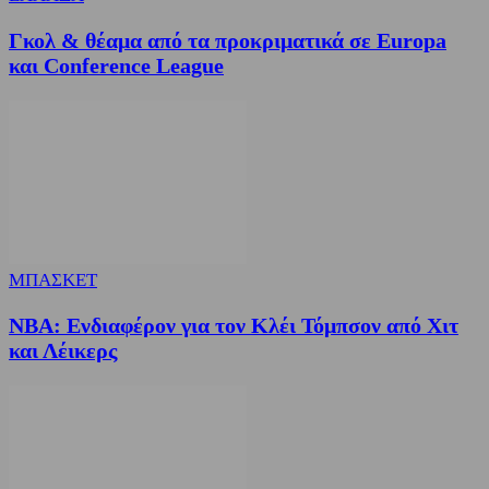
Γκολ & θέαμα από τα προκριματικά σε Europa
και Conference League
ΜΠΑΣΚΕΤ
NBA: Ενδιαφέρον για τον Κλέι Τόμπσον από Χιτ
και Λέικερς