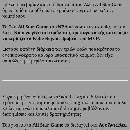
Πολλά συνέβησαν κατά τη διάρκεια του 74ου All Star Game,
όμως το ίδιο το άθλημα του μπάσκετ πέρασε σε ρόλο…
κομπάρσου.
Το 74o
All Star Game
του
ΝΒΑ
πέρασε στην ιστορία, με τον
Στεφ Κάρι να γίνεται ο απόλυτος πρωταγωνιστής και επάξια
να κερδίζει το Kobe Bryant βραβείο του MVP
.
Ωστόσο κατά τη διάρκεια των τριών ωρών που κράτησε το
event σίγουρα το καθαρά μπασκετικό κομμάτι δεν είχε
ακριβώς τη… μερίδα του λέοντος.
Συγκεκριμένα, από τις συνολικά 3 ώρες και 6 λεπτά που
κράτησε η… γιορτή του μπάσκετ, παίχτηκε μπάσκετ για μόλις
33 λεπτά, ενώ στο υπόλοιπο διάστημα προβάλλονταν
διαφημίσεις και λοιπές δραστηριότητες.
Του χρόνου το
All Star Game
θα διεξαχθεί στο
Λος Άντζελες
,