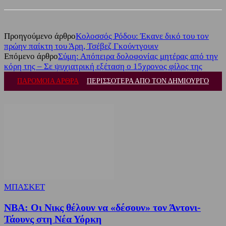
Προηγούμενο άρθρο
Κολοσσός Ρόδου: Έκανε δικό του τον
πρώην παίκτη του Άρη, Τσέβεζ Γκούντγουιν
Επόμενο άρθρο
Σύμη: Απόπειρα δολοφονίας μητέρας από την
κόρη της – Σε ψυχιατρική εξέταση ο 15χρονος φίλος της
ΠΑΡΟΜΟΙΑ ΑΡΘΡΑ
ΠΕΡΙΣΣΟΤΕΡΑ ΑΠΟ ΤΟΝ ΔΗΜΙΟΥΡΓΟ
ΜΠΑΣΚΕΤ
NBA: Οι Νικς θέλουν να «δέσουν» τον Άντονι-
Τάουνς στη Νέα Υόρκη