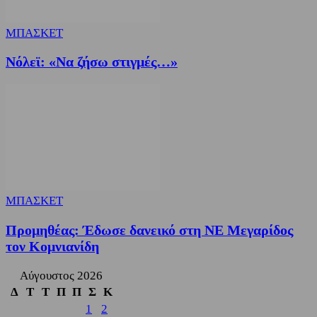
ΜΠΑΣΚΕΤ
Nόλεϊ: «Να ζήσω στιγμές…»
ΜΠΑΣΚΕΤ
Προμηθέας: Έδωσε δανεικό στη ΝΕ Μεγαρίδος
τον Κομνιανίδη
Αύγουστος 2026
Δ
Τ
Τ
Π
Π
Σ
Κ
1
2