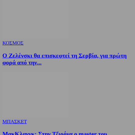
ΚΟΣΜΟΣ
Ο Ζελένσκι θα επισκεφτεί τη Σερβία, για πρώτη
φορά από την...
ΜΠΑΣΚΕΤ
ΜακΚλανγκ: Στην Τζιρόνα ο master του