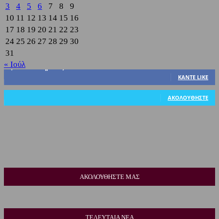
3
4
5
6
7
8
9
10
11
12
13
14
15
16
17
18
19
20
21
22
23
24
25
26
27
28
29
30
31
« Ιούλ
3,822
Υποστηρικτές
ΚΆΝΤΕ LIKE
318
Ακόλουθοι
ΑΚΟΛΟΥΘΉΣΤΕ
ΑΚΟΛΟΥΘΗΣΤΕ ΜΑΣ
ΤΕΛΕΥΤΑΙΑ ΝΕΑ