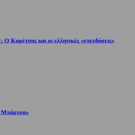
: Ο Καρέτσας και οι ελληνικές «επενδύσεις»
με Μπάρτσα»