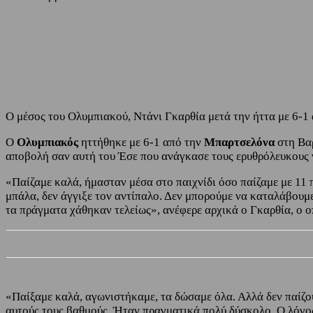
Share
Facebook
Twitter
Ο μέσος του Ολυμπιακού, Ντάνι Γκαρθία μετά την ήττα με 6-1
Ο
Ολυμπιακός
ηττήθηκε με 6-1 από την
Μπαρτσελόνα
στη Βα
αποβολή σαν αυτή του Έσε που ανάγκασε τους ερυθρόλευκους ν
«Παίζαμε καλά, ήμασταν μέσα στο παιχνίδι όσο παίζαμε με 11 
μπάλα, δεν άγγιξε τον αντίπαλο. Δεν μπορούμε να καταλάβουμε 
τα πράγματα χάθηκαν τελείως», ανέφερε αρχικά ο Γκαρθία, ο ο
«Παίξαμε καλά, αγωνιστήκαμε, τα δώσαμε όλα. Αλλά δεν παίζου
αυτούς τους βαθμούς. Ήταν πραγματικά πολύ δύσκολο. Ο λόγος