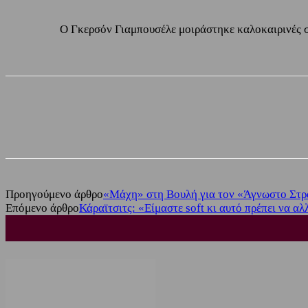
Ο Γκερσόν Γιαμπουσέλε μοιράστηκε καλοκαιρινές στι
Share
Facebook
Twitter
Προηγούμενο άρθρο
«Μάχη» στη Βουλή για τον «Άγνωστο Στρ
Επόμενο άρθρο
Κάραϊτσιτς: «Είμαστε soft κι αυτό πρέπει να αλ