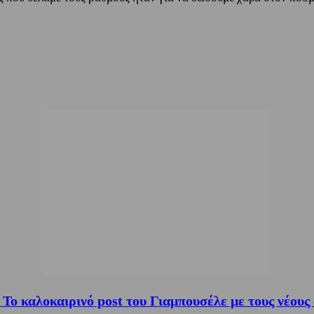
Το καλοκαιρινό post του Γιαμπουσέλε με τους νέους