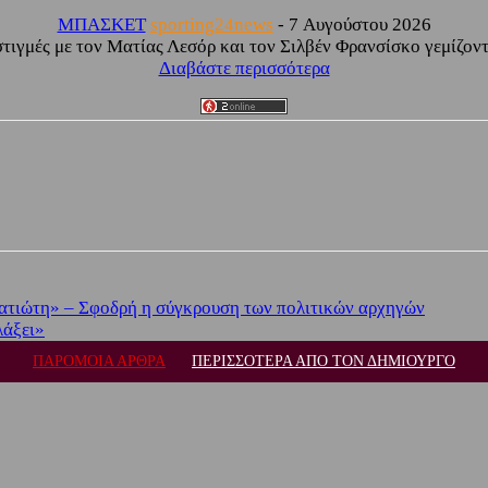
ΜΠΑΣΚΕΤ
sporting24news
-
7 Αυγούστου 2026
γμές με τον Ματίας Λεσόρ και τον Σιλβέν Φρανσίσκο γεμίζοντας
Διαβάστε περισσότερα
ατιώτη» – Σφοδρή η σύγκρουση των πολιτικών αρχηγών
λάξει»
ΠΑΡΟΜΟΙΑ ΑΡΘΡΑ
ΠΕΡΙΣΣΟΤΕΡΑ ΑΠΟ ΤΟΝ ΔΗΜΙΟΥΡΓΟ