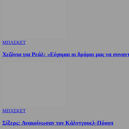
ΜΠΑΣΚΕΤ
Χεζόνια για Ρεάλ: «Εύχομαι οι δρόμοι μας να συνα
ΜΠΑΣΚΕΤ
Σίξερς: Ανακοίνωσαν τον Κάλντγουελ-Πόουπ