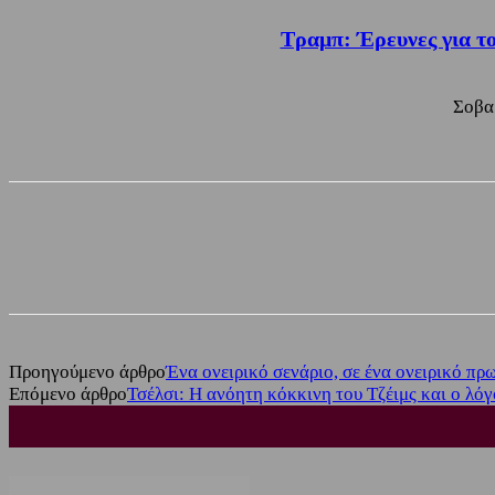
Τραμπ: Έρευνες για το
Σοβαρ
Share
Facebook
Twitter
Προηγούμενο άρθρο
Ένα ονειρικό σενάριο, σε ένα ονειρικό πρ
Επόμενο άρθρο
Τσέλσι: Η ανόητη κόκκινη του Τζέιμς και ο λόγ