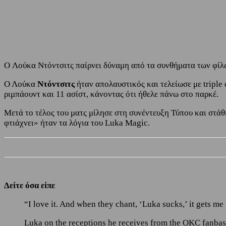
Share
Facebook
Twitter
O Λούκα Ντόντσιτς παίρνει δύναμη από τα συνθήματα των φίλ
Ο Λούκα
Ντόντσιτς
ήταν απολαυστικός και τελείωσε με triple
ριμπάουντ και 11 ασίστ, κάνοντας ότι ήθελε πάνω στο παρκέ.
Μετά το τέλος του ματς μίλησε στη συνέντευξη Τύπου και στά
φτιάχνει» ήταν τα λόγια του Luka Magic.
Δείτε όσα είπε
“I love it. And when they chant, ‘Luka sucks,’ it gets me
Luka on the receptions he receives from the OKC fanba