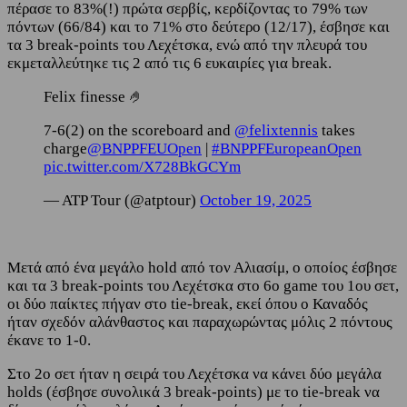
πέρασε το 83%(!) πρώτα σερβίς, κερδίζοντας το 79% των
πόντων (66/84) και το 71% στο δεύτερο (12/17), έσβησε και
τα 3 break-points του Λεχέτσκα, ενώ από την πλευρά του
εκμεταλλεύτηκε τις 2 από τις 6 ευκαιρίες για break.
Felix finesse 🤌
7-6(2) on the scoreboard and
@felixtennis
takes
charge
@BNPPFEUOpen
|
#BNPPFEuropeanOpen
pic.twitter.com/X728BkGCYm
— ATP Tour (@atptour)
October 19, 2025
Μετά από ένα μεγάλο hold από τον Αλιασίμ, ο οποίος έσβησε
και τα 3 break-points του Λεχέτσκα στο 6ο game του 1ου σετ,
οι δύο παίκτες πήγαν στο tie-break, εκεί όπου ο Καναδός
ήταν σχεδόν αλάνθαστος και παραχωρώντας μόλις 2 πόντους
έκανε το 1-0.
Στο 2ο σετ ήταν η σειρά του Λεχέτσκα να κάνει δύο μεγάλα
holds (έσβησε συνολικά 3 break-points) με το tie-break να