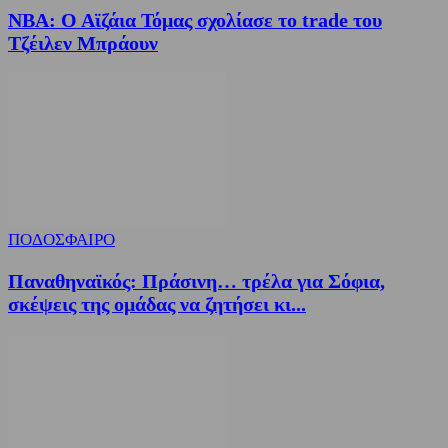
NBA: Ο Αϊζάια Τόμας σχολίασε το trade του
Τζέιλεν Μπράουν
ΠΟΔΟΣΦΑΙΡΟ
Παναθηναϊκός: Πράσινη… τρέλα για Σόφια,
σκέψεις της ομάδας να ζητήσει κι...