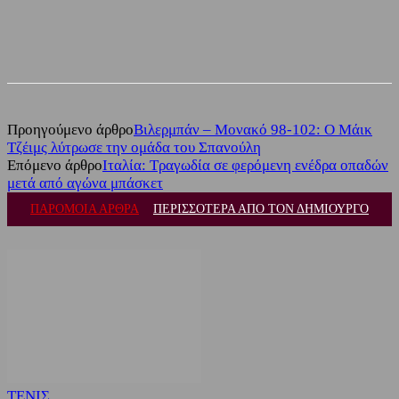
Facebook
Twitter
Προηγούμενο άρθρο
Βιλερμπάν – Μονακό 98-102: Ο Μάικ
Τζέιμς λύτρωσε την ομάδα του Σπανούλη
Επόμενο άρθρο
Ιταλία: Τραγωδία σε φερόμενη ενέδρα οπαδών
μετά από αγώνα μπάσκετ
ΠΑΡΟΜΟΙΑ ΑΡΘΡΑ
ΠΕΡΙΣΣΟΤΕΡΑ ΑΠΟ ΤΟΝ ΔΗΜΙΟΥΡΓΟ
ΤΕΝΙΣ