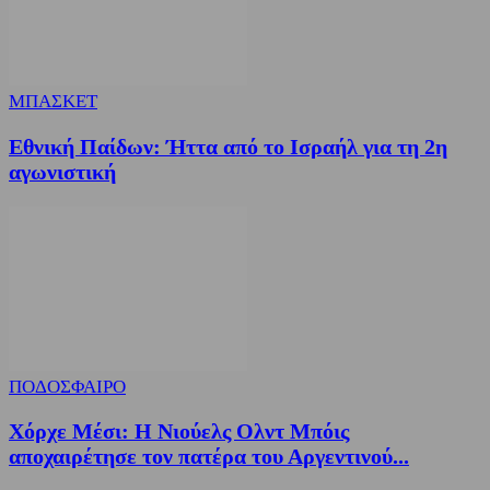
ΜΠΑΣΚΕΤ
Εθνική Παίδων: Ήττα από το Ισραήλ για τη 2η
αγωνιστική
ΠΟΔΟΣΦΑΙΡΟ
Χόρχε Μέσι: Η Νιούελς Ολντ Μπόις
αποχαιρέτησε τον πατέρα του Αργεντινού...