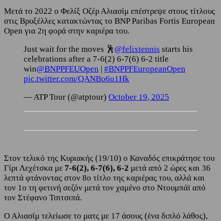
Μετά το 2022 ο Φελίξ Οζέρ Αλιασίμ επέστρεψε στους τίτλους
στις Βρυξέλλες κατακτώντας το BNP Paribas Fortis European
Open για 2η φορά στην καριέρα του.
Just wait for the moves 🕺
@felixtennis
starts his
celebrations after a 7-6(2) 6-7(6) 6-2 title
win
@BNPPFEUOpen
|
#BNPPFEuropeanOpen
pic.twitter.com/QANBo6u1Hk
— ATP Tour (@atptour)
October 19, 2025
Στον τελικό της Κυριακής (19/10) ο Καναδός επικράτησε του
Γίρι Λεχέτσκα με
7-6(2), 6-7(6), 6-2
μετά από 2 ώρες και 36
λεπτά φτάνοντας στον 8ο τίτλο της καριέρας του, αλλά και
τον 1ο τη φετινή σεζόν μετά τον χαμένο στο Ντουμπάϊ από
τον Στέφανο Τσιτσιπά.
Ο Αλιασίμ τελείωσε το ματς με 17 άσους (ένα διπλό λάθος),