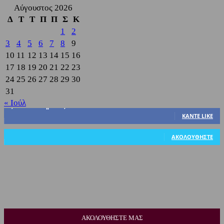
Αύγουστος 2026
Δ
Τ
Τ
Π
Π
Σ
Κ
1
2
3
4
5
6
7
8
9
10
11
12
13
14
15
16
17
18
19
20
21
22
23
24
25
26
27
28
29
30
31
« Ιούλ
3,822
Υποστηρικτές
ΚΆΝΤΕ LIKE
318
Ακόλουθοι
ΑΚΟΛΟΥΘΉΣΤΕ
ΑΚΟΛΟΥΘΗΣΤΕ ΜΑΣ