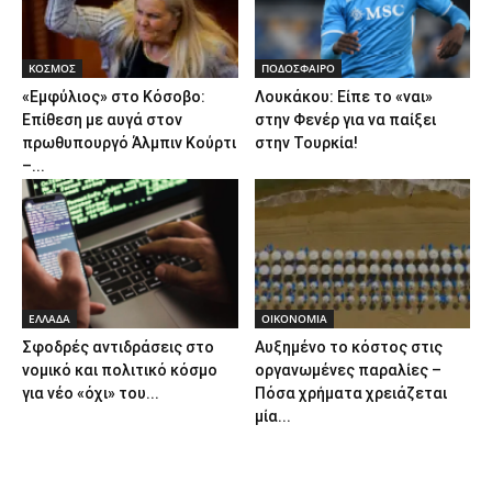
ΚΟΣΜΟΣ
ΠΟΔΟΣΦΑΙΡΟ
«Εμφύλιος» στο Κόσοβο:
Λουκάκου: Είπε το «ναι»
Επίθεση με αυγά στον
στην Φενέρ για να παίξει
πρωθυπουργό Άλμπιν Κούρτι
στην Τουρκία!
–...
ΕΛΛΑΔΑ
ΟΙΚΟΝΟΜΙΑ
Σφοδρές αντιδράσεις στο
Αυξημένο το κόστος στις
νομικό και πολιτικό κόσμο
οργανωμένες παραλίες –
για νέο «όχι» του...
Πόσα χρήματα χρειάζεται
μία...