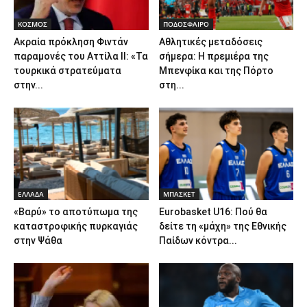
ΚΟΣΜΟΣ
ΠΟΔΟΣΦΑΙΡΟ
Ακραία πρόκληση Φιντάν
Αθλητικές μεταδόσεις
παραμονές του Αττίλα ΙΙ: «Τα
σήμερα: Η πρεμιέρα της
τουρκικά στρατεύματα
Μπενφίκα και της Πόρτο
στην...
στη...
ΕΛΛΑΔΑ
ΜΠΑΣΚΕΤ
«Βαρύ» το αποτύπωμα της
Eurobasket U16: Πού θα
καταστροφικής πυρκαγιάς
δείτε τη «μάχη» της Εθνικής
στην Ψάθα
Παίδων κόντρα...